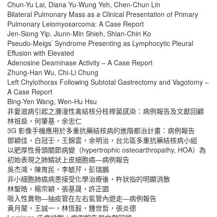
Chun-Yu Lai, Diana Yu-Wung Yeh, Chen-Chun Lin
Bilateral Pulmonary Mass as a Clinical Presentation of Primary
Pulmonary Leiomyosarcoma: A Case Report
Jen-Siong Yip, Jiunn-Min Shieh, Shian-Chin Ko
Pseudo-Meigs’ Syndrome Presenting as Lymphocytic Pleural
Effusion with Elevated
Adenosine Deaminase Activity – A Case Report
Zhung-Han Wu, Chi-Li Chung
Left Chylothorax Following Subtotal Gastrectomy and Vagotomy –
A Case Report
Bing-Yen Wang, Wen-Hu Hsu
非愛滋病引起之瀰漫性禽結核分枝桿菌感染：病例報告及文獻回顧
林祖燊，何肇基，余忠仁
3G 影像手機應用於多重抗藥結核病的進階都治計畫：病例報告
鄧穎佳，白冠壬，王錦雲，余明治，台北區多重抗藥結核病小組
以肥厚性骨頭關節病變（hypertrophic osteoarthropathy, HOA）為
初始表現之肺鱗狀上皮細胞癌―病例報告
吳杰鴻，陳育民，李毓芹，彭瑞鵬
非小細胞肺癌病患接受化學治療後，杵狀指的明顯消散
林聖皓，楊宗穎，張基晟，許正園
吸入性異物―抽痰管在左右氣管內遊走―病例報告
黃月蘭，王誠一，林恆毅，鍾世哲，張炎德