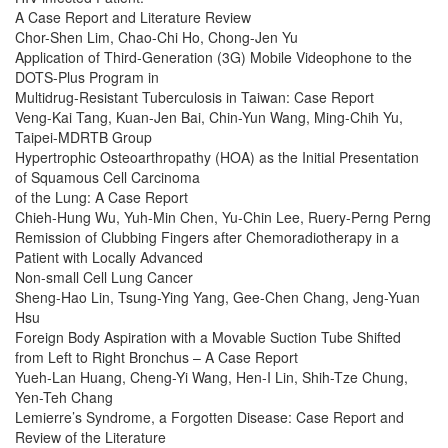
A Case Report and Literature Review
Chor-Shen Lim, Chao-Chi Ho, Chong-Jen Yu
Application of Third-Generation (3G) Mobile Videophone to the
DOTS-Plus Program in
Multidrug-Resistant Tuberculosis in Taiwan: Case Report
Veng-Kai Tang, Kuan-Jen Bai, Chin-Yun Wang, Ming-Chih Yu,
Taipei-MDRTB Group
Hypertrophic Osteoarthropathy (HOA) as the Initial Presentation
of Squamous Cell Carcinoma
of the Lung: A Case Report
Chieh-Hung Wu, Yuh-Min Chen, Yu-Chin Lee, Ruery-Perng Perng
Remission of Clubbing Fingers after Chemoradiotherapy in a
Patient with Locally Advanced
Non-small Cell Lung Cancer
Sheng-Hao Lin, Tsung-Ying Yang, Gee-Chen Chang, Jeng-Yuan
Hsu
Foreign Body Aspiration with a Movable Suction Tube Shifted
from Left to Right Bronchus – A Case Report
Yueh-Lan Huang, Cheng-Yi Wang, Hen-I Lin, Shih-Tze Chung,
Yen-Teh Chang
Lemierre’s Syndrome, a Forgotten Disease: Case Report and
Review of the Literature