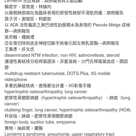
Lemierre 氏症候群：病例報告與文獻回顧
賴君宇，葉育雯，林鎮均
以兩側肺部病灶為臨床表現的原發性肺部平滑肌肉瘤：病例報告
葉子洪，謝俊民，柯獻欽
以 ADA 活性偏高之淋巴球性肋膜積水為表現的 Pseudo-Meigs 症候
群―病例報告
吳宗翰，鍾啟禮
亞全胃切除和迷走神經切斷手術後引起左側乳糜胸―病例報告
王秉彥，許文虎
disseminated NTM infection, non-HIV, salmonellosis, steroid
瀰漫性禽結核分枝桿菌感染，非愛滋病，沙門氏桿菌菌血症，類固
醇
multidrug-resistant tuberculosis, DOTS-Plus, 3G mobile
videophone
多重抗藥結核病，進階都治計畫，3G影像手機
hypertrophic osteoarthropathy, lung cancer
肥厚性骨關節病變（hypertrophic osteoarthropathy），肺癌（lung
cancer）
clubbing finger, lung cancer, hypertrophic osteoarthropathy (HOA)
杵狀指，肺癌，肥厚性骨頭關節病變
foreign body, suction tube, empyema
異物，抽痰管，膿胸
Lemierre’s syndrome, pneumonia, upper respiratory tract