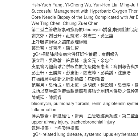
Hsin-Yueh Fang, Yi-Cheng Wu, Yun-Hen Liu, Ming-Ju 
Successful Management with Hyperbaric Oxygen The
Core Needle Biopsy of the Lung Complicated with Air
Wei-Ting Chen, Chiung-Zuei Chen
第二型血管收縮素轉換酶於bleomycin誘發肺部纖維
謝文郁，謝日升，莊婉暄，林志生，黃呈誼
上呼吸道損傷之臨床處理經驗
鄭哲智，許晉杰，陳仁智
IgG4相關肺部疾病合併紅斑性狼瘡：病例報告
張立群，吳政翰，許嘉林，施金元，余忠仁
支氣管內麴菌球合併咳血於免疫健全患者：病例報告與
彭士軒，王勝輝，彭忠衎，簡志峰，彭萬誠，沈志浩
在隔離肺中診斷之肺部類癌：病例報告
范馨月，吳怡成，劉永恆，謝明儒，趙盈凱，吳青陽，
成功以高壓氧治療電腦斷層引導肺穿刺切片併發之氣栓
陳威廷，陳炯睿
bleomycin, pulmonary fibrosis, renin-angiotensin syst
inflammation
博萊黴素，肺纖維化，腎素－血管收縮素系統，第二型
upper airway injury, tracheobronchial injury
氣道損傷，上呼吸道損傷
IgG4-related lung disease, systemic lupus erythemato