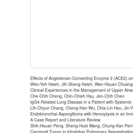
Effects of Angiotensin-Converting Enzyme 2 (ACE2) o
Wen-Yeh Hsieh, Jih-Sheng Hsieh, Wan-Hsuan Chuang,
Clinical Experiences in the Management of Upper Airwa
Che-Chih Cheng, Chin-Chieh Hsu, Jen-Chih Chen
IgG4-Related Lung Disease in a Patient with Systemi
Lih-Chyun Chang, Cheng-Han Wu, Chia-Lin Hsu, Jin-
Endobronchial Aspergilloma with Hemoptysis in an Im
A Case Report and Literature Review
Shih-Hsuan Peng, Sheng-Huei Wang, Chung-Kan Pern
Carcinoid Tumor in Intralobar Pulmonary Sequestratio