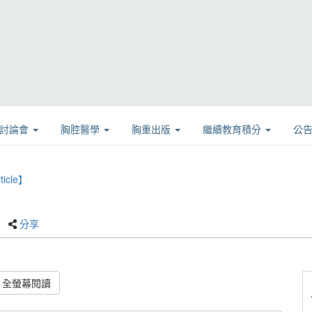
學討論會
胸腔醫學
胸重出版
繼續教育積分
公
icle】
分享
全螢幕閱讀