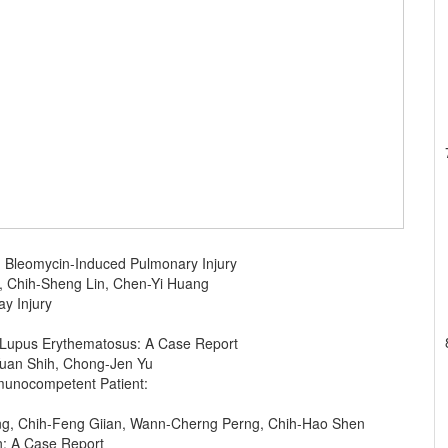
n Bleomycin-Induced Pulmonary Injury
 Chih-Sheng Lin, Chen-Yi Huang
y Injury
c Lupus Erythematosus: A Case Report
Yuan Shih, Chong-Jen Yu
munocompetent Patient:
g, Chih-Feng Giian, Wann-Cherng Perng, Chih-Hao Shen
n: A Case Report