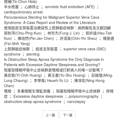
德椿(Te-Chun Hsia)
羊水栓塞 ； 心肺停止 ； amniotic fluid embolism (AFE) ；
cardiopulmonary arrest
Percutaneous Stenting for Malignant Superior Vena Cava
Syndrome: A Case Report and Review of the Literature
使用經皮支架裝置治療惡性上腔靜脈症候群：病例報告及文獻回顧
郭秋萍(Chiu-Ping Kuo) ； 林芳杰(Fung J. Lin) ； 郭許達(Hsu-Tah
Kuo) ； 陳培然(Pei-Jan Chen) ； 許清寅(Chin-Yin Sheu) ； 楊斐適
(Fei-Shih Yang)
上腔靜脈症候群 ； 經皮支架裝置 ； superior vena cava (SVC)
syndrome ； stenting
Is Obstructive Sleep Apnea Syndrome the Only Diagnosis in
Patients with Excessive Daytime Sleepiness and Snoring?
阻塞型睡眠呼吸中止症候群是嗜睡或打鼾病人的唯一診斷嗎？
黃奕智(Yi-Chih Huang) ； 黃玉書(Yu-Shu Huang) ； 莊銘隆(Ming-
Lung Chaung) ； 李學禹( Hsueh-Yu Li) ； 陳濘宏(Ning-Hung
Chen)
嗜睡 ； 多重睡眠生理監測儀 ； 阻塞型睡眠呼吸中止症候群 ； 猝睡
症 ； Excessive daytime sleepiness ； polysomnography ；
obstructive sleep apnea syndrome ； narcolepsy
上一篇
下一篇