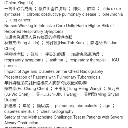
(Chien-Ying Liu)
一氧化碳合成酶 ； 慢性阻塞性肺病 ； 肺炎 ； 肺癌 ； nitric oxide
synthase ； chronic obstructive pulmonary disease ； pneumonia
； lung cancer
Nurses Working in Intensive Care Units Had a Higher Risk of
Reported Respiratory Symptoms
加護病房護理人員有較高的呼吸道症狀
林芳杰(Fung J. Lin) ； 郭許達(Hsu-Tah Kuo) ； 陳培然(Pei-Jan
Chen)
呼吸道症狀 ； 氣喘 ； 呼吸治療師 ； 加護病房護理師 ；
respiratory symptoms ； asthma ； respiratory therapist ； ICU
nurses
Impact of Age and Diabetes on the Chest Radiography
Presentation of Patients with Pulmonary Tuberculosis
年齡與糖尿病對肺結核病人胸部X光表徵的影響
陳柏崇(Po-Chung Chen) ； 王東衡(Tung-Heng Wang) ； 陳九五
(Ju-Wo Chen) ； 黃吉志(Jhi-Jhu Hwang) ； 黃明賢(Ming-Shyan
Huang)
肺結核 ； 年齡 ； 糖尿病 ； pulmonary tuberculosis ； age ；
diabetes mellitus ； chest radiography
Safety of the Methacholine Challenge Test in Patients with Severe
Airway Obstruction