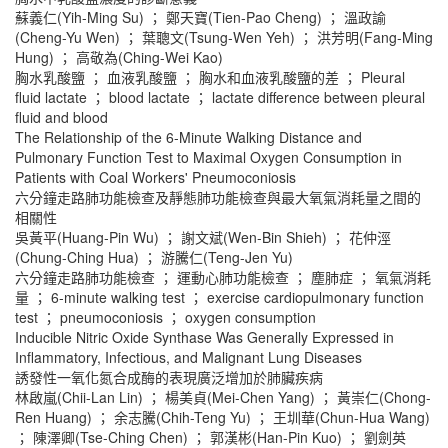
蘇義仁(Yih-Ming Su) ； 鄭天寶(Tien-Pao Cheng) ； 溫政諭
(Cheng-Yu Wen) ； 葉聰文(Tsung-Wen Yeh) ； 洪芳明(Fang-Ming
Hung) ； 高敬為(Ching-Wei Kao)
胸水乳酸鹽 ； 血液乳酸鹽 ； 胸水和血液乳酸鹽的差 ； Pleural
fluid lactate ； blood lactate ； lactate difference between pleural
fluid and blood
The Relationship of the 6-Minute Walking Distance and
Pulmonary Function Test to Maximal Oxygen Consumption in
Patients with Coal Workers' Pneumoconiosis
六分鐘走路肺功能檢查及靜態肺功能檢查與最大氧氣消耗量之間的
相關性
吳黃平(Huang-Pin Wu) ； 謝文斌(Wen-Bin Shieh) ； 花仲涇
(Chung-Ching Hua) ； 游騰仁(Teng-Jen Yu)
六分鐘走路肺功能檢查 ； 運動心肺功能檢查 ； 塵肺症 ； 氧氣消耗
量 ； 6-minute walking test ； exercise cardiopulmonary function
test ； pneumoconiosis ； oxygen consumption
Inducible Nitric Oxide Synthase Was Generally Expressed in
Inflammatory, Infectious, and Malignant Lung Diseases
誘發性一氧化氮合成酶的表現廣泛增加於肺臟疾病
林啟嵐(Chii-Lan Lin) ； 楊美貞(Mei-Chen Yang) ； 黃崇仁(Chong-
Ren Huang) ； 余志騰(Chih-Teng Yu) ； 王圳華(Chun-Hua Wang)
； 陳澤卿(Tse-Ching Chen) ； 郭漢彬(Han-Pin Kuo) ； 劉劍英