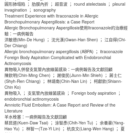
圓形肺塌陷 ； 肋膜內折 ； 超音波 ； round atelectasis ； pleural
invagination ； sonography
Treatment Experience with Itraconazole in Allergic
Bronchopulmonary Aspergillosis: a Case Report
Allergic Bronchopulmonary Aspergillosis使用Itraconazole的治療經
驗：一病例報告
洪敏德(Min-De Hung) ； 沈光漢(Gwan-Han Shen) ； 江自得(Chi-
Der Chiang)
Allergic bronchopulmonary aspergillosis (ABPA) ； itraconazole
Foreign Body Aspiration Complicated with Endobronchial
Actinomycosis
異物吸入併發支氣管內放線菌感染：一病例報告及文獻回顧
陳欽明(Chin-Ming Chen) ； 謝俊民(Jiunn-Min Shieh) ； 蔣士仁
(Shyh-Ren Chiang) ； 林靖南(Chin-Nan Lin) ； 柯獻欽(Shiann-
Chin Ko)
異物吸入 ； 支氣管內放線菌感染 ； Foreign body aspiration ；
endobronchial actinomycosis
Amniotic Fluid Embolism: A Case Report and Review of the
Literature
羊水栓塞：一病例報告及文獻回顧
蔡昆道(Kuen-Daw Tsai) ； 涂智彥(Chih-Yen Tu) ； 余養豪(Yang-
Hao Yu) ； 林智一(Tze-Yi Lin) ； 杭良文(Liang-Wen Hang) ； 夏