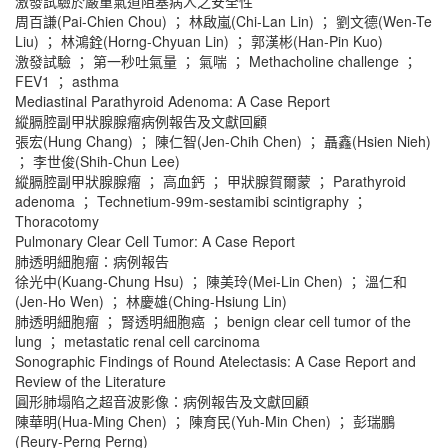
激發試驗於嚴重氣道阻塞病人之安全性
周百謙(Pai-Chien Chou) ； 林啟嵐(Chi-Lan Lin) ； 劉文德(Wen-Te
Liu) ； 林鴻銓(Horng-Chyuan Lin) ； 郭漢彬(Han-Pin Kuo)
激發試驗 ； 第一秒吐氣量 ； 氣喘 ； Methacholine challenge ；
FEV1 ； asthma
Mediastinal Parathyroid Adenoma: A Case Report
縱膈腔副甲狀腺腺瘤病例報告及文獻回顧
張宏(Hung Chang) ； 陳仁智(Jen-Chih Chen) ； 聶鑫(Hsien Nieh)
； 李世俊(Shih-Chun Lee)
縱膈腔副甲狀腺腺瘤 ； 高血鈣 ； 甲狀腺賀爾蒙 ； Parathyroid
adenoma ； Technetium-99m-sestamibi scintigraphy ；
Thoracotomy
Pulmonary Clear Cell Tumor: A Case Report
肺透明細胞瘤：病例報告
徐光中(Kuang-Chung Hsu) ； 陳美玲(Mei-Lin Chen) ； 溫仁和
(Jen-Ho Wen) ； 林慶雄(Ching-Hsiung Lin)
肺透明細胞瘤 ； 腎透明細胞癌 ； benign clear cell tumor of the
lung ； metastatic renal cell carcinoma
Sonographic Findings of Round Atelectasis: A Case Report and
Review of the Literature
圓形肺塌陷之超音波影像：病例報告及文獻回顧
陳華明(Hua-Ming Chen) ； 陳育民(Yuh-Min Chen) ； 彭瑞鵬
(Reury-Perng Perng)