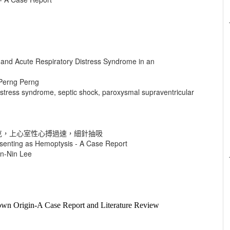
 and Acute Respiratory Distress Syndrome in an
Perng Perng
istress syndrome, septic shock, paroxysmal supraventricular
克，上心室性心搏過速，細針抽吸
senting as Hemoptysis - A Case Report
n-Nin Lee
wn Origin-A Case Report and Literature Review