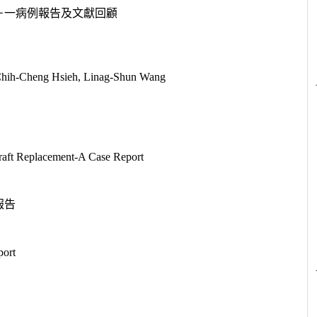
－一病例報告及文獻回顧
Chih-Cheng Hsieh, Linag-Shun Wang
Graft Replacement-A Case Report
報告
port