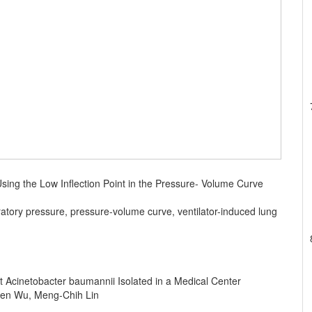
sing the Low Inflection Point in the Pressure- Volume Curve
ratory pressure, pressure-volume curve, ventilator-induced lung
t Acinetobacter baumannii Isolated in a Medical Center
ien Wu, Meng-Chih Lin