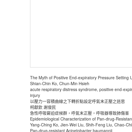
The Myth of Positive End-expiratory Pressure Setting U
Shian-Chin Ko, Chun-Min Hsieh
acute respiratory distress syndrome, positive end-expi
injury
以壓力一容積曲線之下轉折點設定呼氣末正壓之迷思
柯獻欽 謝俊民
急性呼吸窘迫症候群，呼氣末正壓，呼吸器導致肺傷害
Epidemiological Characterization of Pan-drug-Resistan
Yang-Ching Ko, Jien-Wei Liu, Shih-Feng Liu, Chao-Ch
Pan-drug-resistant Acinetobacter baumannii