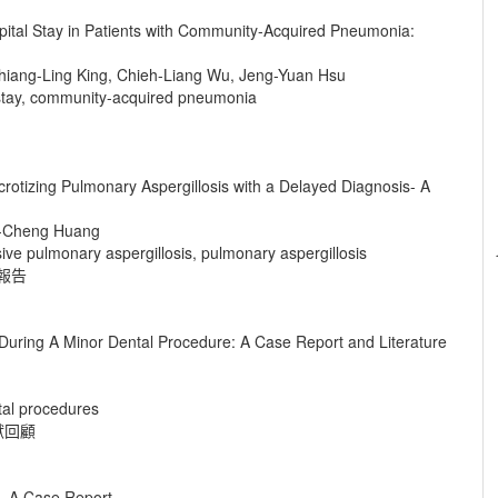
pital Stay in Patients with Community-Acquired Pneumonia:
hiang-Ling King, Chieh-Liang Wu, Jeng-Yuan Hsu
l stay, community-acquired pneumonia
crotizing Pulmonary Aspergillosis with a Delayed Diagnosis- A
o-Cheng Huang
sive pulmonary aspergillosis, pulmonary aspergillosis
例報告
ng A Minor Dental Procedure: A Case Report and Literature
al procedures
獻回顧
- A Case Report