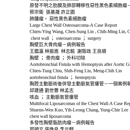
原發不明之肋膜及肺部轉移性惡性黑色素細胞瘤
蔡宗衛
張基晟
許正園
肺腫瘤，
惡性黑色素細胞瘤
Large Chest Wall Osteosarcoma-A Case Report
Chien-Ying Wang, Chen-Sung Lin , Chih-Ming Lin, 
chest wall
；
osteosarcoma
；
surgery
胸壁巨大骨肉瘤－病例報告
王鑑瀛
林振嵩
林志銘
謝致政
王良順
胸壁
；
骨肉瘤
；
外科切除
Aortobronchial Fistula with Hemoptysis after Aortic 
Chien-Tung Chiu, Shih-Feng Liu, Meng-Chih Lin
aortobronchial fistula
；
hemoptysis
胸腔主動脈術後併發主動脈氣管瘻管－一個案例
邱建通
劉世豐
林孟志
咳血
；
主動脈氣管瘻管
Multifocal Liposarcomas of the Chest Wall-A Case Re
Shuenn-Wen Kuo, Yih-Leong Chang, Yung-Chie Lee
chest wall liposarcoma
多發性胸壁脂肪肉瘤－病例報告
郭順文
張逸良
李元麒