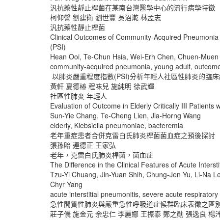
汎抗藥性靜止桿菌在某南台灣醫學中心的流行病學特徵
柯仰謦 劉建衛 劉世豐 吳沼漧 林孟志
汎抗藥性靜止桿菌
Clinical Outcomes of Community-Acquired Pneumonia i
(PSI)
Hean Ooi, Te-Chun Hsia, Wei-Erh Chen, Chuen-Muen
community-acquired pneumonia, young adult, outcom
以肺炎嚴重程度指數(PSI)分析年輕人社區性肺炎的臨
黃軒 夏德椿 程味兒 施純明 徐武輝
社區性肺炎 年輕人
Evaluation of Outcome in Elderly Critically III Patien
Sun-Yie Chang, Te-Cheng Lien, Jia-Horng Wang
elderly, Klebsiella pneumoniae, bacteremia
老年重症患者合併克雷白氏肺炎桿菌菌血症之預後探討
張孫貽 連德正 王家弘
老年，克雷白氏肺炎桿菌，菌血症
The Difference in the Clinical Features of Acute Inter
Tzu-Yi Chuang, Jin-Yuan Shih, Chung-Jen Yu, Li-Na L
Chyr Yang
acute interstitial pneumonitis, severe acute respirato
急性間質性肺炎與嚴重急性呼吸道症候群臨床表徵之區
莊子儀 施金元 余忠仁 李麗娜 王振泰 鄭之勛 張逸良 楊