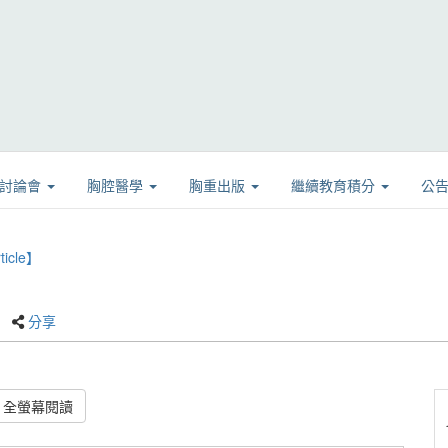
學討論會
胸腔醫學
胸重出版
繼續教育積分
公
icle】
分享
全螢幕閱讀