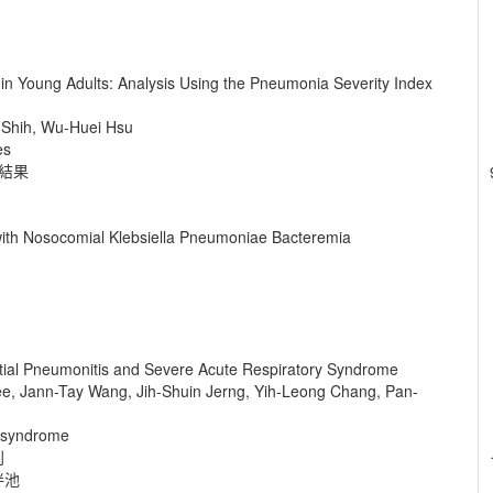
n Young Adults: Analysis Using the Pneumonia Severity Index
 Shih, Wu-Huei Hsu
es
床結果
ts with Nosocomial Klebsiella Pneumoniae Bacteremia
stitial Pneumonitis and Severe Acute Respiratory Syndrome
ee, Jann-Tay Wang, Jih-Shuin Jerng, Yih-Leong Chang, Pan-
ry syndrome
別
泮池