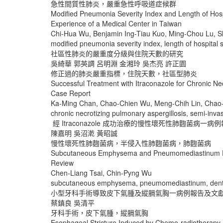
急性間質性肺炎，嚴重急性呼吸道症候群
Modified Pneumonia Severity Index and Length of Hos
Experience of a Medical Center in Taiwan
Chi-Hua Wu, Benjamin Ing-Tiau Kuo, Ming-Chou Lu, S
modified pneumonia severity index, length of hospita
社區性肺炎的嚴重度分級與住院天數的研究
吳綺華 郭英調 呂明淵 金湘玲 吳杰亮 許正園
修正過的肺炎嚴重指標，住院天數，社區型肺炎
Successful Treatment with Itraconazole for Chronic Ne
Case Report
Ka-Ming Chan, Chao-Chien Wu, Meng-Chih Lin, Cha
chronic necrotizing pulmonary aspergillosis, semi-inva
經 Itraconazole 成功治療的慢性壞死性肺麴菌病一病
陳嘉明 吳沼漧 黃昭誠
慢性壞死性肺麴菌病，半侵入性肺麴菌病，肺麴菌病
Subcutaneous Emphysema and Pneumomediastinum Duri
Review
Chen-Liang Tsai, Chin-Pyng Wu
subcutaneous emphysema, pneumomediastinum, dent
小型牙科手術導致皮下氣腫及縱膈氣胸一病例報告及文
蔡鎮良 吳清平
牙科手術，皮下氣腫，縱膈氣胸
Esophageal Stricture Induced by Chemo-radiotherapy 