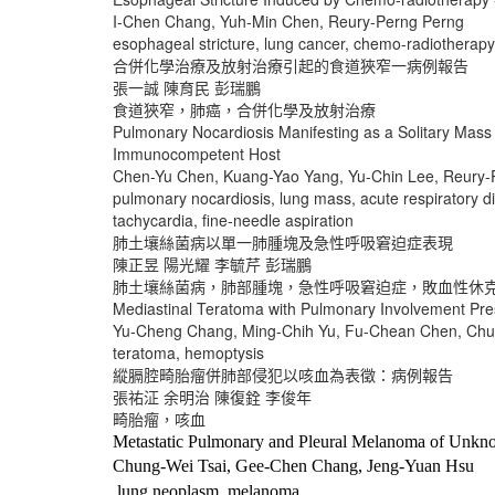
I-Chen Chang, Yuh-Min Chen, Reury-Perng Perng
esophageal stricture, lung cancer, chemo-radiotherapy
合併化學治療及放射治療引起的食道狹窄一病例報告
張一誠 陳育民 彭瑞鵬
食道狹窄，肺癌，合併化學及放射治療
Pulmonary Nocardiosis Manifesting as a Solitary Mass
Immunocompetent Host
Chen-Yu Chen, Kuang-Yao Yang, Yu-Chin Lee, Reury-
pulmonary nocardiosis, lung mass, acute respiratory d
tachycardia, fine-needle aspiration
肺土壤絲菌病以單一肺腫塊及急性呼吸窘迫症表現
陳正昱 陽光耀 李毓芹 彭瑞鵬
肺土壤絲菌病，肺部腫塊，急性呼吸窘迫症，敗血性休
Mediastinal Teratoma with Pulmonary Involvement Pre
Yu-Cheng Chang, Ming-Chih Yu, Fu-Chean Chen, Chu
teratoma, hemoptysis
縱膈腔畸胎瘤併肺部侵犯以咳血為表徵：病例報告
張祐泟 余明治 陳復銓 李俊年
畸胎瘤，咳血
Metastatic Pulmonary and Pleural Melanoma of Unkno
Chung-Wei Tsai, Gee-Chen Chang, Jeng-Yuan Hsu
lung neoplasm, melanoma