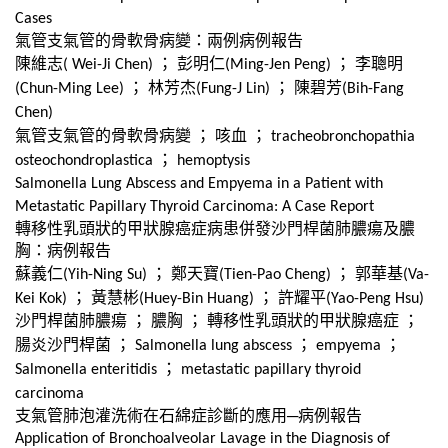
Cases
氣管支氣管的骨軟骨病變：兩例病例報告
陳維志
；
彭明仁
；
李聰明
( Wei-Ji Chen)
(Ming-Jen Peng)
；
林芳杰
；
陳碧芳
(Chun-Ming Lee)
(Fung-J Lin)
(Bih-Fang
Chen)
氣管支氣管的骨軟骨病變
；
咳血
；
tracheobronchopathia
；
osteochondroplastica
hemoptysis
Salmonella Lung Abscess and Empyema in a Patient with
Metastatic Papillary Thyroid Carcinoma: A Case Report
轉移性乳頭狀的甲狀腺癌症病患併發沙門桿菌肺膿瘍及膿
胸：病例報告
蘇義仁
；
鄭天寶
；
郭華基
(Yih-Ning Su)
(Tien-Pao Cheng)
(Va-
；
黃慧彬
；
許耀平
Kei Kok)
(Huey-Bin Huang)
(Yao-Peng Hsu)
沙門桿菌肺膿瘍
；
膿胸
；
轉移性乳頭狀的甲狀腺癌症
；
腸炎沙門桿菌
；
；
；
Salmonella lung abscess
empyema
；
Salmonella enteritidis
metastatic papillary thyroid
carcinoma
支氣管肺泡灌洗術在石綿症診斷的應用─病例報告
Application of Bronchoalveolar Lavage in the Diagnosis of