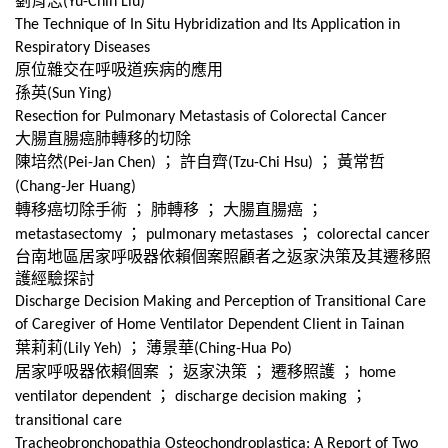
劉育志
(Yu-Chih Liu)
The Technique of In Situ Hybridization and Its Application in
Respiratory Diseases
原位雜交在呼吸道疾病的應用
孫英
(Sun Ying)
Resection for Pulmonary Metastasis of Colorectal Cancer
大腸直腸癌肺轉移的切除
陳培然
；
許自齊
；
黃常哲
(Pei-Jan Chen)
(Tzu-Chi Hsu)
(Chang-Jer Huang)
轉移癌切除手術
；
肺轉移
；
大腸直腸癌
；
；
；
metastasectomy
pulmonary metastases
colorectal cancer
台南地區居家呼吸器依賴個案照顧者之返家決策及其遷移照
護經驗探討
Discharge Decision Making and Perception of Transitional Care
of Caregiver of Home Ventilator Dependent Client in Tainan
葉莉莉
；
薄景華
(Lily Yeh)
(Ching-Hua Po)
居家呼吸器依賴個案
；
返家決策
；
遷移照護
；
home
；
；
ventilator dependent
discharge decision making
transitional care
Tracheobronchopathia Osteochondroplastica: A Report of Two