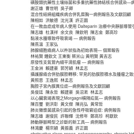
磺胺類抗藥性土壤絲菌和多重抗藥性肺結核合併感染—
謝正雄 曹世明 吳子卿
混合性結締組織疾病合併乳糜胸一病例報告及文獻回顧
陳相如 洪敏德 沈光漢 許正園
在一敗血症成年病人使用 Dalteparin 治療中央靜脈
陳志雄 杜漢祥 余文良 陳欽明 陳志金 鄭高珍
黏液水腫導致呼吸衰竭 — 病例報告
陳燕溫 王家弘
肺腺細胞癌病人以杵狀指為初始表現— 個案報告
林祐賢 鍾飲文 王東衡 蔡米山 黃明賢 黃吉志
原發性支氣管內細平滑肌瘤 — 病例報告
王金洲 賴建豪 郭芳穎 林孟志
攝護腺癌合併肋膜腔轉移; 罕見的肋膜腔積水及腫瘤之致
黃照恩 王逸熙 林孟志
胸腔子宮內膜異位症—病例報告及文獻回顧
吳俊廷 陳永哲 賴建豪 吳沼漧 林孟志
以心臟衰竭表現之Morgagni橫隔疝氣— 病例報告
陳百璽 劉洪彰 黃文傑 陳兆弘 黃常哲
肺炎黴漿菌感染引起的急性呼吸窘迫症: 病例報告
陳志雄 謝俊民 許聯輝 沈修年 鄭高珍 柯獻欽
肺動靜脈畸型之診斷的新工具— 病例報告
林鴻慶 楊宗穎 黃振義 許正園
obstructive sleep apnea, polysomnography, chronic ki