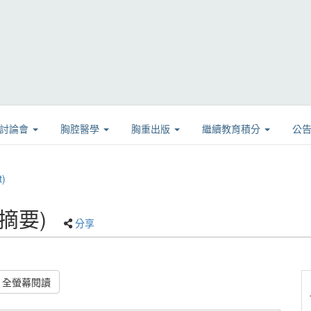
學討論會
胸腔醫學
胸重出版
繼續教育積分
公
)
(摘要)
分享
全螢幕閱讀