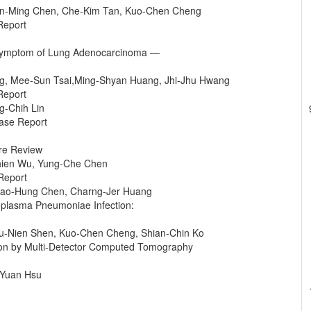
hin-Ming Chen, Che-Kim Tan, Kuo-Chen Cheng
Report
ng Symptom of Lung Adenocarcinoma —
g, Mee-Sun Tsai,Ming-Shyan Huang, Jhi-Jhu Hwang
 Report
g-Chih Lin
 Case Report
ure Review
Chien Wu, Yung-Che Chen
 Report
hao-Hung Chen, Charng-Jer Huang
plasma Pneumoniae Infection:
siu-Nien Shen, Kuo-Chen Cheng, Shian-Chin Ko
ion by Multi-Detector Computed Tomography
-Yuan Hsu