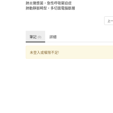
肺炎黴漿菌，急性呼吸窘迫症
肺動靜脈畸型，多切面電腦斷層
上
筆記
詳細
(0)
未登入或權限不足!