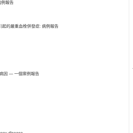
病例報告
導管引起的嚴重血栓併發症: 病例報告
病因 — 一個案例報告
dney disease