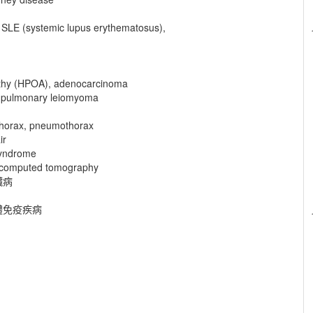
 SLE (systemic lupus erythematosus),
pathy (HPOA), adenocarcinoma
, pulmonary leiomyoma
thorax, pneumothorax
ir
 syndrome
r computed tomography
臟病
體免疫疾病