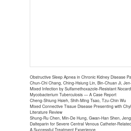
Obstructive Sleep Apnea in Chronic Kidney Disease P
Chun-Chi Chang, Ching-Hsiung Lin, Bin-Chuan Ji, Je
Mixed Infection by Sulfamethoxazole-Resistant Nocard
Mycobacterium Tuberculosis — A Case Report
Cheng-Shiung Hsieh, Shih-Ming Tsao, Tzu-Chin Wu
Mixed Connective Tissue Disease Presenting with Ch
Literature Review
Shung-Ru Chen, Min-De Hung, Gwan-Han Shen, Jeng
Dalteparin for Severe Central Venous Catheter-Related
A Successful Treatment Experience