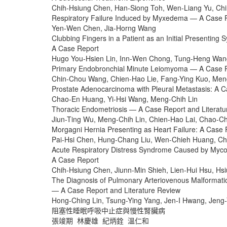
Chih-Hsiung Chen, Han-Siong Toh, Wen-Liang Yu, C
Respiratory Failure Induced by Myxedema — A Case 
Yen-Wen Chen, Jia-Horng Wang
Clubbing Fingers in a Patient as an Initial Presenti
A Case Report
Hugo You-Hsien Lin, Inn-Wen Chong, Tung-Heng Wan
Primary Endobronchial Minute Leiomyoma — A Case
Chin-Chou Wang, Chien-Hao Lie, Fang-Ying Kuo, Men
Prostate Adenocarcinoma with Pleural Metastasis: A
Chao-En Huang, Yi-Hsi Wang, Meng-Chih Lin
Thoracic Endometriosis — A Case Report and Literat
Jiun-Ting Wu, Meng-Chih Lin, Chien-Hao Lai, Chao-
Morgagni Hernia Presenting as Heart Failure: A Case
Pai-Hsi Chen, Hung-Chang Liu, Wen-Chieh Huang, C
Acute Respiratory Distress Syndrome Caused by Myco
A Case Report
Chih-Hsiung Chen, Jiunn-Min Shieh, Lien-Hui Hsu, H
The Diagnosis of Pulmonary Arteriovenous Malformat
— A Case Report and Literature Review
Hong-Ching Lin, Tsung-Ying Yang, Jen-I Hwang, Jeng
阻塞性睡眠呼吸中止症與慢性腎臟病
張竣期 林慶雄 紀炳銓 溫仁和