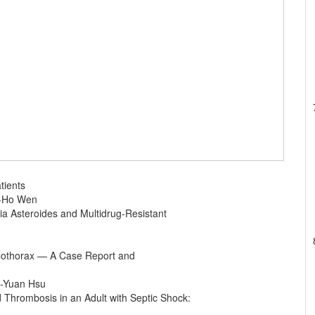
atients
n-Ho Wen
ia Asteroides and Multidrug-Resistant
ylothorax — A Case Report and
-Yuan Hsu
 Thrombosis in an Adult with Septic Shock: