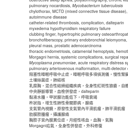
pulmonary nocardiosis,
Mycobacterium tuberculosis
chylothorax, MCTD (mixed connective tissue disease),
autoimmune disease
catheter-related thrombosis, complication, dalteparin
myxedema hypothyroidism respiratory failure
clubbing finger, hypertrophic pulmonary osteoarthro
bronchofiberscopy, primary endobronchial leiomyoma
pleural mass, prostatic adenocarcinoma
thoracic endometriosis, catamenial hemoptysis, hemo
Morgagni hernia, systemic complications, surgical repa
Mycoplasma pneumoniae
, acute respiratory distress
pulmonary arteriovenous malformation, multi-detecto
阻塞性睡眠呼吸中止症，睡眠呼吸多項偵測儀，慢性腎
土壤絲菌症，肺結核
乳糜胸，混合性結締組織疾病，全身性紅斑性狼瘡，自
中央靜脈導管，血栓併發症，dalteparin
黏液水腫，甲狀腺功能低下，呼吸衰竭
杵狀指，增生性肺性骨關節病，腺癌
支氣管內視鏡，原發性支氣管內平滑肌瘤，肺平滑肌瘤
肋膜腔腫瘤，攝護腺癌
胸腔子宮內膜異位症，月經性咳血，血胸，氣胸
Morgagni疝氣，全身性併發症，外科修復