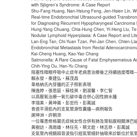
with Sjögren’s Syndrome: A Case Report
Shu-Fang Huang, Nan-Hsiung Feng, Jen-Hsien Lin, W
Real-time Endobronchial Ultrasound-guided Transbronc
for Diagnosing Recurrent Hypopharyngeal Carcinoma 
Hung-Yang Chuang, Chia-Hung Chen, Yi-Heng Liu, Te
Nodular Lymphoid Hyperplasia: A Case Report and Li
Lan-Eng Tan, Chi-Yuan Tzan, Pei-Jan Chen, Chien-Li
Endobronchial Metastasis from Rectal Adenocarcinoma
Kai-Cheng Huang, Kao-Yao Chang
Salmonella: A Rare Cause of Fatal Emphysematous Ao
Chih-Ying Ou, Han-Yu Chang
阻塞性睡眠呼吸中止症年老病患治療後之持續過度嗜睡
賴永發，秦建弘，蘇茂昌
韋格納氏內芽腫的正子照影表現
陳逸婷，張恩庭，蘇桂英，劉淑馨，李仁智
以高壓氧治療一氧化碳中毒合併心因性肺水腫
李瑞美，黃坤崙，彭忠衎，彭萬誠
食道平滑肌內的支氣管源性囊腫―病例報告
謝坤洲，許朝添
一位罹患修格蘭氏症候女性合併有肺及胃粘膜相關淋巴
黃樹訪，馮南雄，林任先，蔡文銓，林志恭，彭萬誠
支氣管內視鏡超音波指引經氣管細針抽吸來診斷位於氣