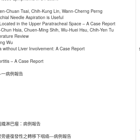
en-Chuan Tsai, Chih-Kung Lin, Wann-Cherng Perng
hial Needle Aspiration is Useful
Located in the Upper Paratracheal Space – A Case Report
-Chun Hsia, Chuen-Ming Shih, Wu-Huei Hsu, Chih-Yen Tu
terature Review
ang Wu
 without Liver Involvement: A Case Report
rtitis – A Case Report
―一病例報告
組織淋巴瘤：病例報告
管旁邊復發性之轉移下咽癌―病例報告