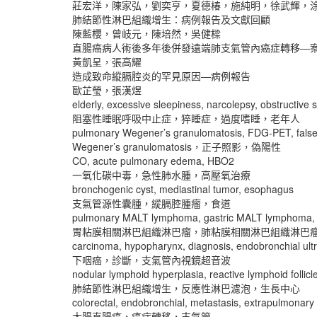
莊宏洋，陳家弘，劉奕亨，夏德椿，施純明，徐武輝，
肺結節性淋巴組織增生：病例報告及文獻回顧
陳藍櫻，曾岐元，陳培然，吳健樑
直腸癌病人術後多年後併發遠端肺支氣管內癌症轉移―
黃凱呈，張高耀
造成致命縱膈腔炎的罕見原因―病例報告
歐芷瑩，張漢煜
elderly, excessive sleepiness, narcolepsy, obstructive
阻塞性睡眠呼吸中止症，猝睡症，過度嗜睡，老年人
pulmonary Wegener’s granulomatosis, FDG-PET, false-
Wegener’s granulomatosis，正子照影，偽陽性
CO, acute pulmonary edema, HBO2
一氧化碳中毒，急性肺水腫，高壓氧治療
bronchogenic cyst, mediastinal tumor, esophagus
支氣管源性囊腫，縱膈腔腫瘤，食道
pulmonary MALT lymphoma, gastric MALT lymphoma, 
胃粘膜相關淋巴組織淋巴瘤，肺粘膜相關淋巴組織淋巴
carcinoma, hypopharynx, diagnosis, endobronchial ul
下咽癌，診斷，支氣管內視鏡超音波
nodular lymphoid hyperplasia, reactive lymphoid follicl
肺結節性淋巴組織增生，反應性淋巴濾泡，生長中心
colorectal, endobronchial, metastasis, extrapulmonary
大腸直腸癌，癌症轉移，支氣管