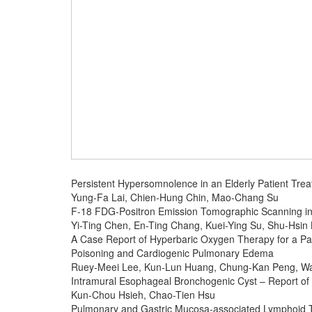
Persistent Hypersomnolence in an Elderly Patient Tr
Yung-Fa Lai, Chien-Hung Chin, Mao-Chang Su
F-18 FDG-Positron Emission Tomographic Scanning i
Yi-Ting Chen, En-Ting Chang, Kuei-Ying Su, Shu-Hsin 
A Case Report of Hyperbaric Oxygen Therapy for a Pa
Poisoning and Cardiogenic Pulmonary Edema
Ruey-Meei Lee, Kun-Lun Huang, Chung-Kan Peng, W
Intramural Esophageal Bronchogenic Cyst – Report o
Kun-Chou Hsieh, Chao-Tien Hsu
Pulmonary and Gastric Mucosa-associated Lymphoid T