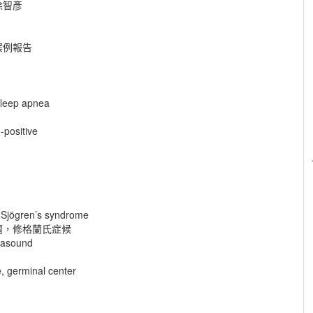
涂智彥
案例報告
 sleep apnea
positive
Sjögren’s syndrome
瘤，修格蘭氏症候
trasound
e, germinal center