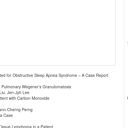
eated for Obstructive Sleep Apnea Syndrome – A Case Report
n Pulmonary Wegener’s Granulomatosis
Liu, Jen-Jyh Lee
tient with Carbon Monoxide
ann-Cherng Perng
f a Case
issue Lymphoma in a Patient