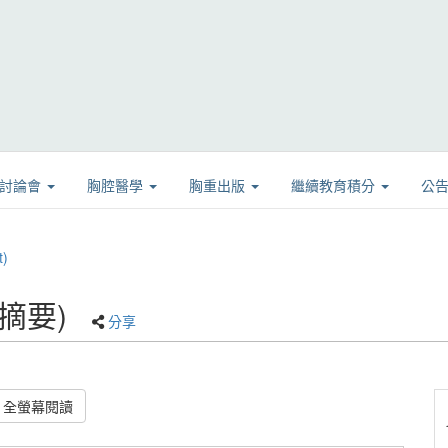
學討論會
胸腔醫學
胸重出版
繼續教育積分
公
)
(摘要)
分享
全螢幕閱讀