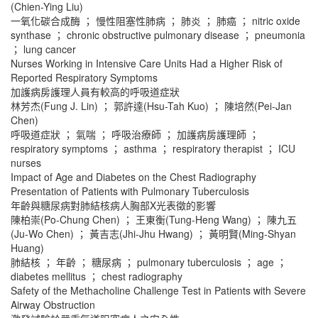
(Chien-Ying Liu)
一氧化碳合成酶 ； 慢性阻塞性肺病 ； 肺炎 ； 肺癌 ； nitric oxide
synthase ； chronic obstructive pulmonary disease ； pneumonia
； lung cancer
Nurses Working in Intensive Care Units Had a Higher Risk of
Reported Respiratory Symptoms
加護病房護理人員有較高的呼吸道症狀
林芳杰(Fung J. Lin) ； 郭許達(Hsu-Tah Kuo) ； 陳培然(Pei-Jan
Chen)
呼吸道症狀 ； 氣喘 ； 呼吸治療師 ； 加護病房護理師 ；
respiratory symptoms ； asthma ； respiratory therapist ； ICU
nurses
Impact of Age and Diabetes on the Chest Radiography
Presentation of Patients with Pulmonary Tuberculosis
年齡與糖尿病對肺結核病人胸部X光表徵的影響
陳柏崇(Po-Chung Chen) ； 王東衡(Tung-Heng Wang) ； 陳九五
(Ju-Wo Chen) ； 黃吉志(Jhi-Jhu Hwang) ； 黃明賢(Ming-Shyan
Huang)
肺結核 ； 年齡 ； 糖尿病 ； pulmonary tuberculosis ； age ；
diabetes mellitus ； chest radiography
Safety of the Methacholine Challenge Test in Patients with Severe
Airway Obstruction