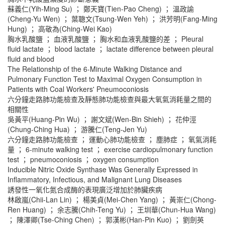
蘇義仁(Yih-Ming Su) ； 鄭天寶(Tien-Pao Cheng) ； 溫政諭
(Cheng-Yu Wen) ； 葉聰文(Tsung-Wen Yeh) ； 洪芳明(Fang-Ming
Hung) ； 高敬為(Ching-Wei Kao)
胸水乳酸鹽 ； 血液乳酸鹽 ； 胸水和血液乳酸鹽的差 ； Pleural
fluid lactate ； blood lactate ； lactate difference between pleural
fluid and blood
The Relationship of the 6-Minute Walking Distance and
Pulmonary Function Test to Maximal Oxygen Consumption in
Patients with Coal Workers' Pneumoconiosis
六分鐘走路肺功能檢查及靜態肺功能檢查與最大氧氣消耗量之間的
相關性
吳黃平(Huang-Pin Wu) ； 謝文斌(Wen-Bin Shieh) ； 花仲涇
(Chung-Ching Hua) ； 游騰仁(Teng-Jen Yu)
六分鐘走路肺功能檢查 ； 運動心肺功能檢查 ； 塵肺症 ； 氧氣消耗
量 ； 6-minute walking test ； exercise cardiopulmonary function
test ； pneumoconiosis ； oxygen consumption
Inducible Nitric Oxide Synthase Was Generally Expressed in
Inflammatory, Infectious, and Malignant Lung Diseases
誘發性一氧化氮合成酶的表現廣泛增加於肺臟疾病
林啟嵐(Chii-Lan Lin) ； 楊美貞(Mei-Chen Yang) ； 黃崇仁(Chong-
Ren Huang) ； 余志騰(Chih-Teng Yu) ； 王圳華(Chun-Hua Wang)
； 陳澤卿(Tse-Ching Chen) ； 郭漢彬(Han-Pin Kuo) ； 劉劍英