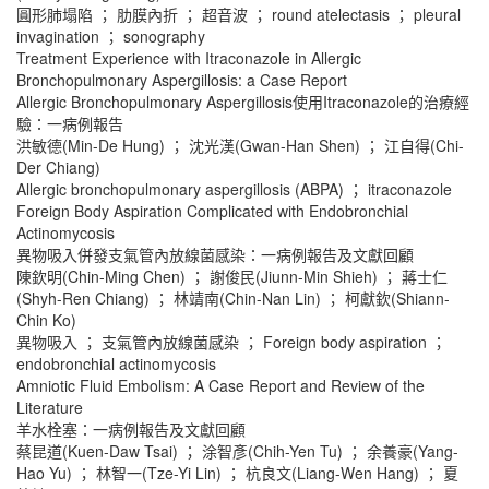
圓形肺塌陷 ； 肋膜內折 ； 超音波 ； round atelectasis ； pleural
invagination ； sonography
Treatment Experience with Itraconazole in Allergic
Bronchopulmonary Aspergillosis: a Case Report
Allergic Bronchopulmonary Aspergillosis使用Itraconazole的治療經
驗：一病例報告
洪敏德(Min-De Hung) ； 沈光漢(Gwan-Han Shen) ； 江自得(Chi-
Der Chiang)
Allergic bronchopulmonary aspergillosis (ABPA) ； itraconazole
Foreign Body Aspiration Complicated with Endobronchial
Actinomycosis
異物吸入併發支氣管內放線菌感染：一病例報告及文獻回顧
陳欽明(Chin-Ming Chen) ； 謝俊民(Jiunn-Min Shieh) ； 蔣士仁
(Shyh-Ren Chiang) ； 林靖南(Chin-Nan Lin) ； 柯獻欽(Shiann-
Chin Ko)
異物吸入 ； 支氣管內放線菌感染 ； Foreign body aspiration ；
endobronchial actinomycosis
Amniotic Fluid Embolism: A Case Report and Review of the
Literature
羊水栓塞：一病例報告及文獻回顧
蔡昆道(Kuen-Daw Tsai) ； 涂智彥(Chih-Yen Tu) ； 余養豪(Yang-
Hao Yu) ； 林智一(Tze-Yi Lin) ； 杭良文(Liang-Wen Hang) ； 夏