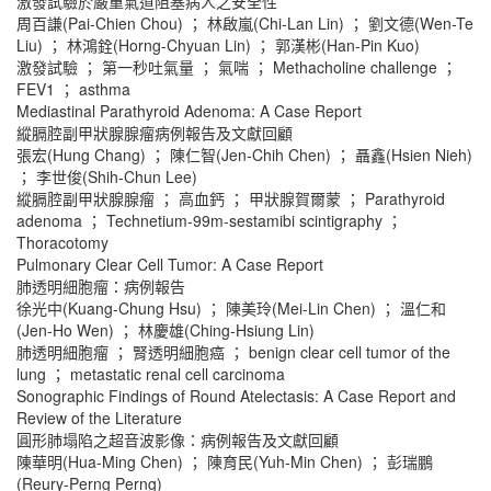
激發試驗於嚴重氣道阻塞病人之安全性
周百謙(Pai-Chien Chou) ； 林啟嵐(Chi-Lan Lin) ； 劉文德(Wen-Te
Liu) ； 林鴻銓(Horng-Chyuan Lin) ； 郭漢彬(Han-Pin Kuo)
激發試驗 ； 第一秒吐氣量 ； 氣喘 ； Methacholine challenge ；
FEV1 ； asthma
Mediastinal Parathyroid Adenoma: A Case Report
縱膈腔副甲狀腺腺瘤病例報告及文獻回顧
張宏(Hung Chang) ； 陳仁智(Jen-Chih Chen) ； 聶鑫(Hsien Nieh)
； 李世俊(Shih-Chun Lee)
縱膈腔副甲狀腺腺瘤 ； 高血鈣 ； 甲狀腺賀爾蒙 ； Parathyroid
adenoma ； Technetium-99m-sestamibi scintigraphy ；
Thoracotomy
Pulmonary Clear Cell Tumor: A Case Report
肺透明細胞瘤：病例報告
徐光中(Kuang-Chung Hsu) ； 陳美玲(Mei-Lin Chen) ； 溫仁和
(Jen-Ho Wen) ； 林慶雄(Ching-Hsiung Lin)
肺透明細胞瘤 ； 腎透明細胞癌 ； benign clear cell tumor of the
lung ； metastatic renal cell carcinoma
Sonographic Findings of Round Atelectasis: A Case Report and
Review of the Literature
圓形肺塌陷之超音波影像：病例報告及文獻回顧
陳華明(Hua-Ming Chen) ； 陳育民(Yuh-Min Chen) ； 彭瑞鵬
(Reury-Perng Perng)