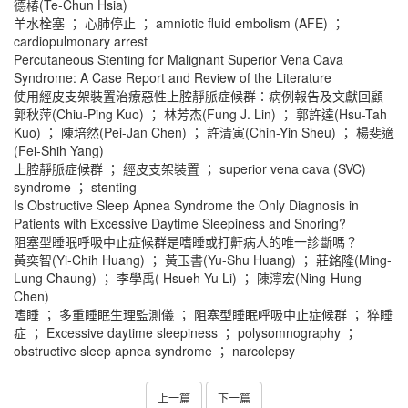
德椿(Te-Chun Hsia)
羊水栓塞 ； 心肺停止 ； amniotic fluid embolism (AFE) ；
cardiopulmonary arrest
Percutaneous Stenting for Malignant Superior Vena Cava
Syndrome: A Case Report and Review of the Literature
使用經皮支架裝置治療惡性上腔靜脈症候群：病例報告及文獻回顧
郭秋萍(Chiu-Ping Kuo) ； 林芳杰(Fung J. Lin) ； 郭許達(Hsu-Tah
Kuo) ； 陳培然(Pei-Jan Chen) ； 許清寅(Chin-Yin Sheu) ； 楊斐適
(Fei-Shih Yang)
上腔靜脈症候群 ； 經皮支架裝置 ； superior vena cava (SVC)
syndrome ； stenting
Is Obstructive Sleep Apnea Syndrome the Only Diagnosis in
Patients with Excessive Daytime Sleepiness and Snoring?
阻塞型睡眠呼吸中止症候群是嗜睡或打鼾病人的唯一診斷嗎？
黃奕智(Yi-Chih Huang) ； 黃玉書(Yu-Shu Huang) ； 莊銘隆(Ming-
Lung Chaung) ； 李學禹( Hsueh-Yu Li) ； 陳濘宏(Ning-Hung
Chen)
嗜睡 ； 多重睡眠生理監測儀 ； 阻塞型睡眠呼吸中止症候群 ； 猝睡
症 ； Excessive daytime sleepiness ； polysomnography ；
obstructive sleep apnea syndrome ； narcolepsy
上一篇
下一篇