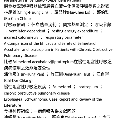
Parameters in Ventilator-Dependent Patients
餵食狀況對呼吸器依賴患者血液生化值及呼吸參數之影響
林慶雄
；
羅慧珍
；
邱伯勤
(Ching-Hsiung Lin)
(Hui-Chen Lo)
(Bo-Chin Chiou)
呼吸器依賴
；
休息熱量消耗
；
間接熱量測定
；
呼吸參數
；
；
；
ventilator-dependent
resting energy expenditure
；
indirect calorimetry
respiratory parameter
A Comparison of the Efficacy and Safety of Salmeterol
Accuhaler and Ipratropium in Patients with Chronic Obstructive
Pulmonary Disease
比較
和
在慢性阻塞性呼吸道
Salmeterol accuhaler
Ipratropium
疾病使用之效能及安全性
潘信宏
；
許正園
；
江自得
(Hsin-Hung Pan)
(Jeng-Yuan Hsu)
(Chi-Der Chiang)
慢性阻塞性呼吸道疾病
；
；
；
Salmeterol
Ipratropium
chronic obstructive pulmonary disease
Esophageal Schwannoma: Case Report and Review of the
Literature
食道神經鞘瘤：一病例報告併文獻回顧
徐紹勛
；
張逸良
；
李元
(Hsao-Hsun Hsu )
(Yih-Leong Chang)