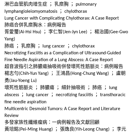
淋巴血管肌肉增生症
；
乳糜胸
；
pulmonary
；
lymphangioleiomyomatosis
chylothorax
Lung Cancer with Complicating Chylothorax: A Case Report
肺癌合併乳糜胸水：病例報告
胥愛璽
；
李仁智
；
楊治國
(Ai-Hsi Hsu)
(Jen-Jyn Lee)
(Gee-Gwo
Yang)
肺癌
；
乳糜胸
；
；
lung cancer
chylothorax
Necrotizing Fasciitis as a Complication of Ultrasound-Guided
Fine Needle Aspiration of a Lung Abscess: A Case Report
超音波指引之肺膿瘍抽吸術併發壞死性筋脈炎：病例報告
楊志勻
；
王鴻昌
；
盧朝
(Chih-Yun Yang)
(Hong-Chung Wang)
勇
(Jau-Yoeng Lu)
壞死性筋脈炎
；
肺膿瘍
；
細針抽吸術
；
肺癌
；
lung
；
；
；
abscess
lung cancer
necrotizing fasciitis
transthoracic
fine needle aspiration
Multicentric Desmoid Tumors: A Case Report and Literature
Review
多發家族性纖維瘤病：一病例報告及文獻回顧
黃培銘
；
張逸良
；
李元
(Pei-Ming Huang)
(Yih-Leong Chang)