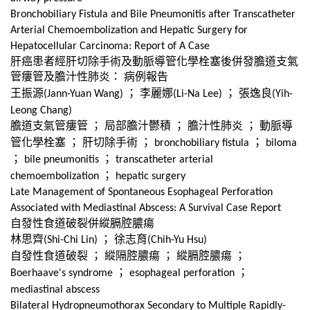
Bronchobiliary Fistula and Bile Pneumonitis after Transcatheter
Arterial Chemoembolization and Hepatic Surgery for
Hepatocellular Carcinoma: Report of A Case
肝癌患者經肝切除手術及動脈導管化學栓塞後併發膽道支氣
管瘻管及膽汁性肺炎：
病例報告
王振源
；
李麗娜
；
張逸良
(Jann-Yuan Wang)
(Li-Na Lee)
(Yih-
Leong Chang)
膽道支氣管瘻管
；
局部膽汁鬱積
；
膽汁性肺炎
；
動脈導
管化學栓塞
；
肝切除手術
；
；
bronchobiliary fistula
biloma
；
；
bile pneumonitis
transcatheter arterial
；
chemoembolization
hepatic surgery
Late Management of Spontaneous Esophageal Perforation
Associated with Mediastinal Abscess: A Survival Case Report
自發性食道破裂併縱膈腔膿瘍
林思齊
；
徐志育
(Shi-Chi Lin)
(Chih-Yu Hsu)
自發性食道破裂
；
縱隔腔膿瘍
；
縱膈腔膿瘍
；
；
；
Boerhaave's syndrome
esophageal perforation
mediastinal abscess
Bilateral Hydropneumothorax Secondary to Multiple Rapidly-