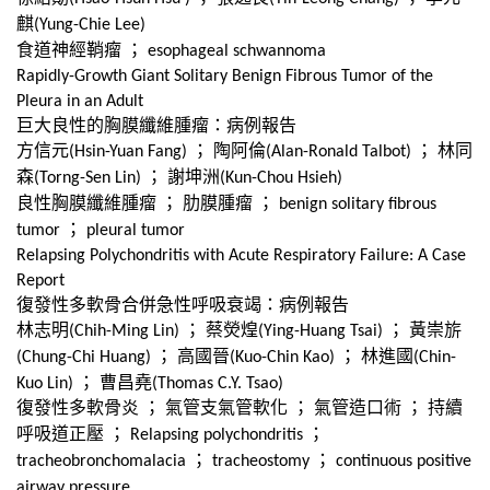
麒
(Yung-Chie Lee)
食道神經鞘瘤
；
esophageal schwannoma
Rapidly-Growth Giant Solitary Benign Fibrous Tumor of the
Pleura in an Adult
巨大良性的胸膜纖維腫瘤：病例報告
方信元
；
陶阿倫
；
林同
(Hsin-Yuan Fang)
(Alan-Ronald Talbot)
森
；
謝坤洲
(Torng-Sen Lin)
(Kun-Chou Hsieh)
良性胸膜纖維腫瘤
；
肋膜腫瘤
；
benign solitary fibrous
；
tumor
pleural tumor
Relapsing Polychondritis with Acute Respiratory Failure: A Case
Report
復發性多軟骨合併急性呼吸衰竭：病例報告
林志明
；
蔡熒煌
；
黃崇旂
(Chih-Ming Lin)
(Ying-Huang Tsai)
；
高國晉
；
林進國
(Chung-Chi Huang)
(Kuo-Chin Kao)
(Chin-
；
曹昌堯
Kuo Lin)
(Thomas C.Y. Tsao)
復發性多軟骨炎
；
氣管支氣管軟化
；
氣管造口術
；
持續
呼吸道正壓
；
；
Relapsing polychondritis
；
；
tracheobronchomalacia
tracheostomy
continuous positive
airway pressure