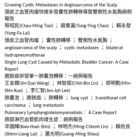
Growing Cystic Metastases in Angiosarcoma of the Scalp
頭皮之血管肉瘤快速多發囊性肺轉移導致雙側性水氣胸病例
報告
蔡昭民
；
趙東瀛
；
賴永發
(Chau-Ming Tsai)
(Tung-Ying Chao)
(Yung-Fa Lai)
頭皮之血管肉瘤
；
囊性肺轉移
；
雙側性水氣胸
；
；
；
angiosarcoma of the scalp
cystic metastases
bilateral
hydropneumothorax
Single Lung Cyst Caused by Metastatic Bladder Cancer: A Case
Report
膀胱癌併發單一肺囊泡轉移：一病例報告
王金鐸
；
林智斌
；
郭明勳
(Jin-Duo Wang)
(Chih-Bin Lin)
(Min-
；
李仁智
Shin Kuo)
(Jen-Jyh Lee)
肺囊泡
；
膀胱癌
；
肺轉移
；
；
lung cyst
transitional cell
；
carcinoma
lung metastasis
：
Pulmonary Lymphangioleiomyomatosis
A Case Report
肺部淋巴血管肌肉增生症：病例報告
辛國輝
；
林明杰
；
賴信良
(Kwo-Huei Shin)
(Ming-Chienh Lin)
；
蕭光明
(Shinn-Liang Lai)
(Guang-Ming Shiao)