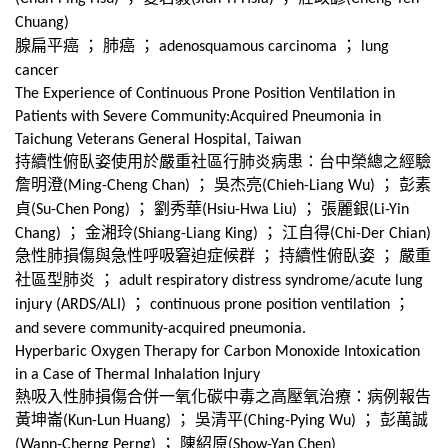
Chuang)
腺扁平癌
；
肺癌
；
；
adenosquamous carcinoma
lung
cancer
The Experience of Continuous Prone Position Ventilation in
Patients with Severe Community:Acquired Pneumonia in
Taichung Veterans General Hospital, Taiwan
持續性俯臥姿使用於嚴重社區行肺炎病患：台中榮總之經驗
詹明澄
；
吳杰亮
；
彭素
(Ming-Cheng Chan)
(Chieh-Liang Wu)
貞
；
劉秀華
；
張麗銀
(Su-Chen Pong)
(Hsiu-Hwa Liu)
(Li-Yin
；
金湘玲
；
江自得
Chang)
(Shiang-Liang King)
(Chi-Der Chian)
急性肺損傷與急性呼吸窘迫症候群
；
持續性俯臥姿
；
嚴重
社區型肺炎
；
adult respiratory distress syndrome/acute lung
；
；
injury (ARDS/ALI)
continuous prone position ventilation
and severe community-acquired pneumonia.
Hyperbaric Oxygen Therapy for Carbon Monoxide Intoxication
in a Case of Thermal Inhalation Injury
熱吸入性肺損傷合併一氧化碳中毒之高壓氧治療：病例報告
黃坤崙
；
吳清平
；
彭萬誠
(Kun-Lun Huang)
(Ching-Pying Wu)
；
陳紹原
(Wann-Cherng Perng)
(Show-Yan Chen)