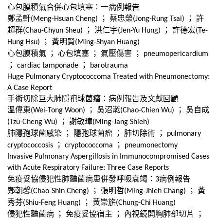
心包膜積氣合併心包填塞：一病例報告
鄭孟軒
；
蔡忠榮
；
許
(Meng-Hsuan Cheng)
(Jong-Rung Tsai)
超群
；
洪仁宇
；
許德宏
(Chau-Chyun Sheu)
(Jen-Yu Hung)
(Te-
；
黃明賢
Hung Hsu)
(Ming-Shyan Huang)
心包膜積氣
；
心包填塞
；
氣壓傷害
；
pneumopericardium
；
；
cardiac tamponade
barotrauma
Huge Pulmonary Cryptococcoma Treated with Pneumonectomy:
A Case Report
手術切除巨大肺隱孢球菌瘤：病例報告及文獻回顧
溫偉東
；
吳沼漧
；
吳自成
(Wei-Tong Woon)
(Chao-Chien Wu)
；
謝敏璋
(Tzu-Cheng Wu)
(Ming-Jang Shieh)
肺隱孢球菌感染
；
隱孢球菌瘤
；
肺切除術
；
pulmonary
；
；
cryptococcosis
cryptococcoma
pneumonectomy
Invasive Pulmonary Aspergillosis in Immunocompromised Cases
with Acute Respiratory Failure: Three Case Reports
免疫妥協侵犯性肺麯菌病患併發呼吸衰竭：
病例報告
3
鄭朝馨
；
張明哲
；
黃
(Chao-Shin Cheng)
(Ming-Jhieh Chang)
秀芬
；
黃崇旂
(Shiu-Feng Huang)
(Chung-Chi Huang)
侵犯性麯菌病
；
免疫妥協宿主
；
內視鏡開胸肺部切片
；