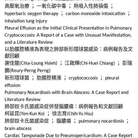
高壓氧治療
；
一氧化碳中毒
；
熱吸入性肺損傷
；
；
；
hyperbaric oxygen therapy
carbon monoxide intoxication
inhalation lung injury
Pleural Effusion as the Initial Clinical Presentation in Pulmonary
Cryptococcosis: A Report of a Case with Unusual Manifestation,
and a Literature Review
以肋膜腔積液為表現之肺部新形隱球菌感染：病例報告及文
獻回顧
謝佳龍
；
江啟輝
；
彭瑞
(Chia-Loung Hsieh)
(Chi-Huei Chiang)
鵬
(Reury-Perng Perng)
新形隱球菌
；
肋膜腔積液
；
；
cryptococcosis
pleural
effusion
Pulmonary Nocardiosis with Brain Abscess: A Case Report and
Literature Review
肺部奴卡氏菌感染症併發腦膿瘍：病例報告和文獻回顧
柯延昆
；
徐志育
(Yen-Kun Ko)
(Chih-Yu Hsu)
肺部奴卡氏菌感染症
；
腦膿瘍
；
；
pulmonary nocardiosis
brain abscess
Cardiac Tamponade Due to Pneumopericardium: A Case Report