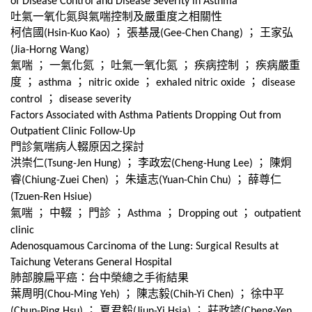
of Disease Control and Disease Severity in Asthma
吐氣一氧化氮與氣喘控制及嚴重度之相關性
柯信國
；
張基晟
；
王家弘
(Hsin-Kuo Kao)
(Gee-Chen Chang)
(Jia-Horng Wang)
氣喘
；
一氣化氮
；
吐氣一氧化氮
；
疾病控制
；
疾病嚴重
度
；
；
；
；
asthma
nitric oxide
exhaled nitric oxide
disease
；
control
disease severity
Factors Associated with Asthma Patients Dropping Out from
Outpatient Clinic Follow-Up
門診氣喘病人輟原因之探討
洪崇仁
；
李政宏
；
陳炯
(Tsung-Jen Hung)
(Cheng-Hung Lee)
睿
；
朱遠志
；
薛尊仁
(Chiung-Zuei Chen)
(Yuan-Chin Chu)
(Tzuen-Ren Hsiue)
氣喘
；
中輟
；
門診
；
；
；
Asthma
Dropping out
outpatient
clinic
Adenosquamous Carcinoma of the Lung: Surgical Results at
Taichung Veterans General Hospital
肺部腺扁平癌：台中榮總之手術結果
葉周明
；
陳志毅
；
徐中平
(Chou-Ming Yeh)
(Chih-Yi Chen)
；
夏君毅
；
莊政諺
(Chun-Ping Hsu)
(Jiun-Yi Hsia)
(Cheng-Yen