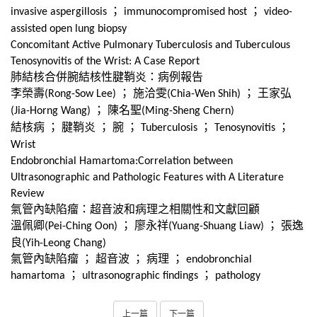
；
；
invasive aspergillosis
immunocompromised host
video-
assisted open lung biopsy
Concomitant Active Pulmonary Tuberculosis and Tuberculous
Tenosynovitis of the Wrist: A Case Report
肺結核合併腕結核性腱鞘炎：病例報告
李榮壽
；
施洽雯
；
王家弘
(Rong-Sow Lee)
(Chia-Wen Shih)
；
陳名聖
(Jia-Horng Wang)
(Ming-Sheng Chern)
結核病
；
腱鞘炎
；
腕
；
；
；
Tuberculosis
Tenosynovitis
Wrist
Endobronchial Hamartoma:Correlation between
Ultrasonographic and Pathologic Features with A Literature
Review
氣管內缺陷瘤：超音波和病理之相關性和文獻回顧
溫佩卿
；
廖永祥
；
張逸
(Pei-Ching Oon)
(Yuang-Shuang Liaw)
良
(Yih-Leong Chang)
氣管內缺陷瘤
；
超音波
；
病理
；
endobronchial
；
；
hamartoma
ultrasonographic findings
pathology
上一篇
下一篇