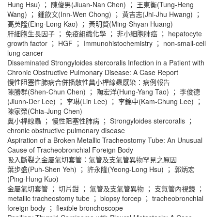
Hung Hsu) ； 陳俊男(Jiuan-Nan Chen) ； 王東衡(Tung-Heng
Wang) ； 鍾飲文(Inn-Wen Chong) ； 黃吉志(Jhi-Jhu Hwang) ；
高英隆(Eing-Long Kao) ； 黃明賢(Ming-Shyan Huang)
肝細胞生長因子 ； 免疫組織化學 ； 非小細胞肺癌 ； hepatocyte
growth factor ； HGF ； Immunohistochemistry ； non-small-cell
lung cancer
Disseminated Strongyloides stercoralis Infection in a Patient with
Chronic Obstructive Pulmonary Disease: A Case Report
慢性阻塞性肺病合併播散性糞小桿線蟲感染：病例報告
陳勝群(Shen-Chun Chen) ； 陶宏洋(Hung-Yang Tao) ； 李俊德
(Jiunn-Der Lee) ； 李琳(Lin Lee) ； 李錦中(Kam-Chung Lee) ；
陳家榮(Chia-Jung Chen)
糞小桿線蟲 ； 慢性阻塞性肺病 ； Strongyloides stercoralis ；
chronic obstructive pulmonary disease
Aspiration of a Broken Metallic Tracheostomy Tube: An Unusual
Cause of Tracheobronchial Foreign Body
吸入斷裂之金屬氣切套管：氣管及支氣管異物罕見之原因
葉步盛(Puh-Shen Yeh) ； 許永隆(Yeong-Long Hsu) ； 郭炳宏
(Ping-Hung Kuo)
金屬氣切套管 ； 切片鉗 ； 氣管及支氣管異物 ； 支氣管內視鏡 ；
metallic tracheostomy tube ； biopsy forcep ； tracheobronchial
foreign body ； flexible bronchoscope