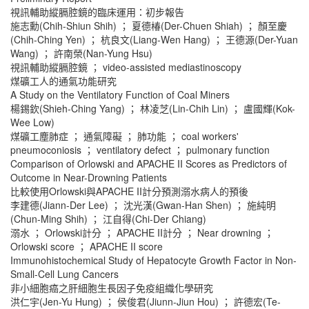
視訊輔助縱膈腔鏡的臨床運用：初步報告
施志勳(Chih-Shiun Shih) ； 夏德椿(Der-Chuen Shiah) ； 顏至慶
(Chih-Ching Yen) ； 杭良文(Liang-Wen Hang) ； 王德源(Der-Yuan
Wang) ； 許南榮(Nan-Yung Hsu)
視訊輔助縱膈腔鏡 ； video-assisted mediastinoscopy
煤礦工人的通氣功能研究
A Study on the Ventilatory Function of Coal Miners
楊錫欽(Shieh-Ching Yang) ； 林凌芝(Lin-Chih Lin) ； 盧國輝(Kok-
Wee Low)
煤礦工塵肺症 ； 通氣障礙 ； 肺功能 ； coal workers'
pneumoconiosis ； ventilatory defect ； pulmonary function
Comparison of Orlowski and APACHE II Scores as Predictors of
Outcome in Near-Drowning Patients
比較使用Orlowski與APACHE II計分預測溺水病人的預後
李建德(Jiann-Der Lee) ； 沈光漢(Gwan-Han Shen) ； 施純明
(Chun-Ming Shih) ； 江自得(Chi-Der Chiang)
溺水 ； Orlowski計分 ； APACHE II計分 ； Near drowning ；
Orlowski score ； APACHE II score
Immunohistochemical Study of Hepatocyte Growth Factor in Non-
Small-Cell Lung Cancers
非小細胞癌之肝細胞生長因子免疫組織化學研究
洪仁宇(Jen-Yu Hung) ； 侯俊君(Jiunn-Jiun Hou) ； 許德宏(Te-