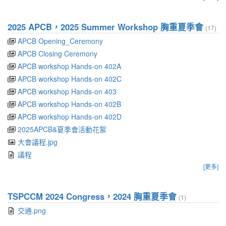
2025 APCB，2025 Summer Workshop 胸重夏季會
(17)
APCB Opening_Ceremony
APCB Closing Ceremony
APCB workshop Hands-on 402A
APCB workshop Hands-on 402C
APCB workshop Hands-on 403
APCB workshop Hands-on 402B
APCB workshop Hands-on 402D
2025APCB&夏季會活動花絮
大會議程.jpg
議程
[更多]
TSPCCM 2024 Congress，2024 胸重夏季會
(1)
交通.png