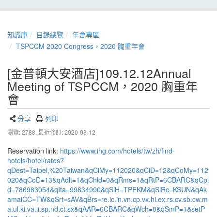
知識庫
目錄總覽
年會專區
TSPCCM 2020 Congress，2020 胸重年會
[金普頓大安酒店]109.12.12Annual
Meeting of TSPCCM，2020 胸重年
會
分享
列印
瀏覽: 2788,
最近修訂: 2020-08-12
Reservation link:
https://www.ihg.com/hotels/tw/zh/find-
hotels/hotel/rates?
qDest=Taipei,%20Taiwan&qCiMy=112020&qCiD=12&qCoMy=112
020&qCoD=13&qAdlt=1&qChld=0&qRms=1&qRtP=6CBARC&qCpi
d=786983054&qIta=99634990&qSlH=TPEKM&qSlRc=KSUN&qAk
amaiCC=TW&qSrt=sAV&qBrs=re.ic.in.vn.cp.vx.hi.ex.rs.cv.sb.cw.m
a.ul.ki.va.ii.sp.nd.ct.sx&qAAR=6CBARC&qWch=0&qSmP=1&setP