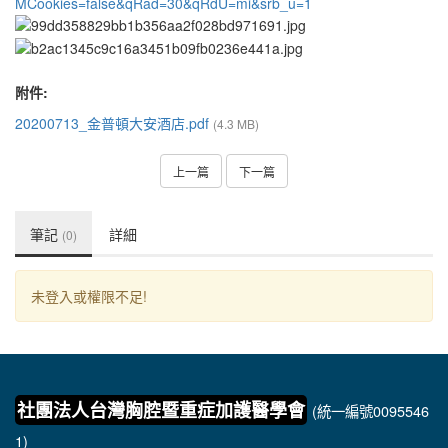
MCookies=false&qRad=30&qRdU=mi&srb_u=1
附件:
20200713_金普頓大安酒店.pdf
(4.3 MB)
上一篇
下一篇
筆記
詳細
(0)
未登入或權限不足!
社團法人台灣胸腔暨重症加護醫學會
(統一編號0095546
1)