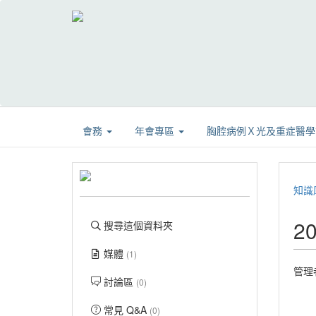
會務
年會專區
胸腔病例Ｘ光及重症醫
知識
2
搜尋這個資料夾
媒體
(1)
管理
討論區
(0)
常見 Q&A
(0)