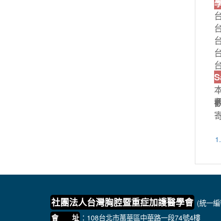
S
寄
1
社團法人台灣胸腔暨重症加護醫學會
(統一編號
：108台北市萬華區中華路一段74號4樓
會 址