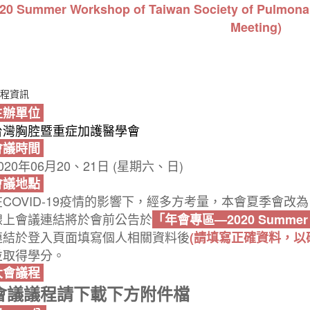
020
Summer Workshop of Taiwan Society of Pulmonary 
Meeting)
程資訊
主辦單位
台灣胸腔暨重症加護醫學會
會議時間
020年06月20、21日 (星期六、日)
會議地點
在COVID-19疫情的影響下，經多方考量，本會夏季會改為
線上會議連結將於會前公告於
「年會專區—2020 Summer
連結於登入頁面填寫個人相關資料後
(請填寫正確資料，以
並取得學分。
大會議程
會議議程請下載下方附件檔