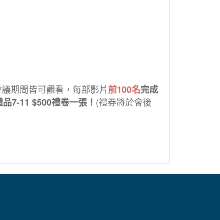
」，會議期間皆可觀看，每部影片
前100名
完成
(禮券將於會後
品7-11 $500禮卷一張！