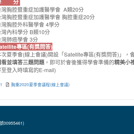
學 分
台灣胸腔暨重症加護醫學會 A類20分
台灣胸腔暨重症加護醫學會 胸腔重症20分
台灣胸腔外科醫學會 4學分
台灣內科學分 B類10分
台灣肺癌學會 3分
atellite專區(有獎問答)
本次夏季會(線上會議)開設「Satellite專區(有獎問答)
，即可於會後獲得學會準備的
觀看並填答三題問題
精美小禮
至登入時填寫的E-mail)
.1
胸重2020夏季會議程(線上會議)
00955461)