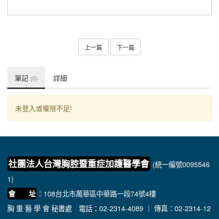
上一篇
下一篇
筆記
詳細
(0)
未登入或權限不足!
社團法人台灣胸腔暨重症加護醫學會
(統一編號0095546
1)
：108台北市萬華區中華路一段74號4樓
會 址
胸 重 醫 學 會 秘書處
電話：02-2314-4089 ｜ 傳真：02-2314-12