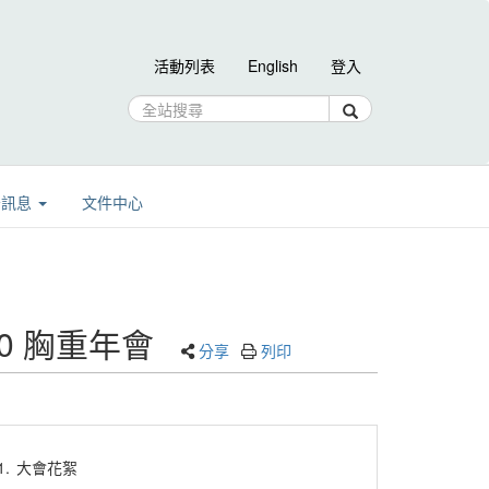
活動列表
English
登入
告訊息
文件中心
020 胸重年會
分享
列印
1.
大會花絮