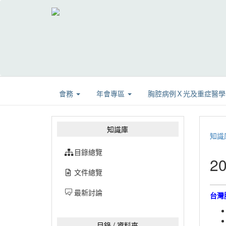
會務
年會專區
胸腔病例Ｘ光及重症醫
知識庫
知識
目錄總覽
2
文件總覽
最新討論
台灣
目錄 / 資料夾