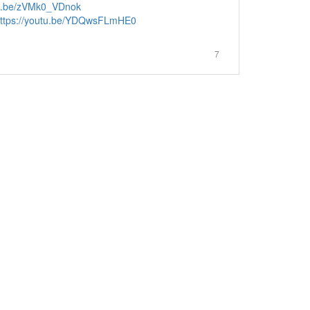
tu.be/zVMk0_VDnok
ttps://youtu.be/YDQwsFLmHE0
7