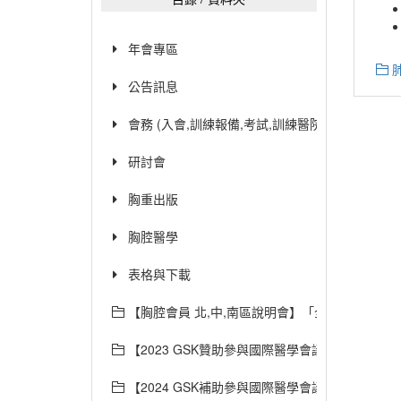
年會專區
公告訊息
會務 (入會,訓練報備,考試,訓練醫院,章程,證書展延
研討會
胸重出版
胸腔醫學
表格與下載
【胸腔會員 北,中,南區說明會】「全民健康保險慢
【2023 GSK贊助參與國際醫學會議交流方案】
【2024 GSK補助參與國際醫學會議交流方案】