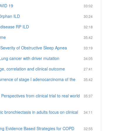
VID 19
33:02
rphan ILD
30:24
disease RP ILD
32:18
ome
35:42
erity of Obstructive Sleep Apnea
33:19
 cancer with driver mutation
34:05
orrelation and clinical outcome
27:41
ce of stage I adenocarcinoma of the
35:42
pectives from clinical trial to real world
35:37
nchiectasis in adults focus on clinical
34:11
Evidence Based Strategies for COPD
32:55