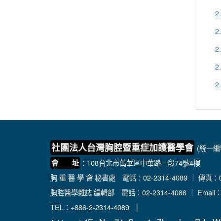
2
2
2
2
2
社團法人台灣胸腔暨重症加護醫學會
(統一編號
：108台北市萬華區中華路一段74號4樓
會 址
胸 重 醫 學 會 秘書處
電話：02-2314-4089 ｜ 傳真：02
胸腔醫學雜誌 編輯部
電話：02-2314-4086 ｜ Email
TEL：+886-2-2314-4089 │