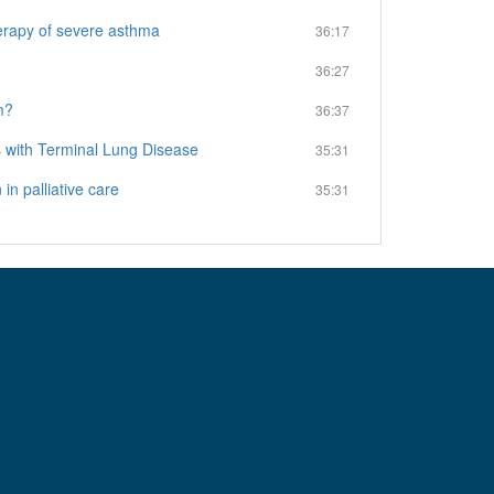
py of severe asthma
36:17
36:27
m?
36:37
th Terminal Lung Disease
35:31
palliative care
35:31