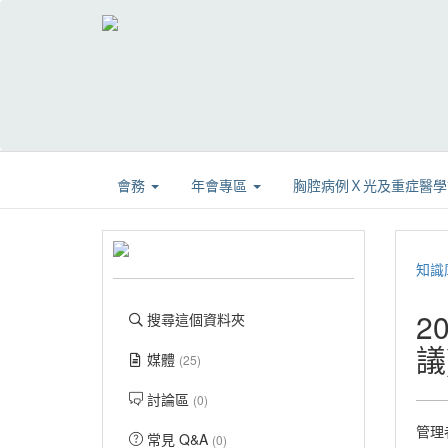
會務
年會專區
胸腔病例Ｘ光及重症醫
知識
2
搜尋這個資料夾
議
媒體
(25)
討論區
(0)
管理
常見 Q&A
(0)