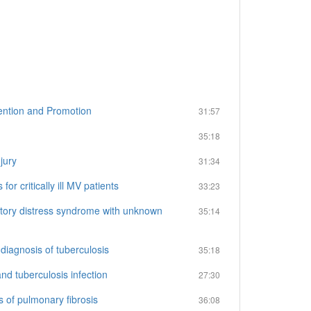
ion and Promotion
31:57
35:18
jury
31:34
ritically ill MV patients
33:23
y distress syndrome with unknown
35:14
gnosis of tuberculosis
35:18
tuberculosis infection
27:30
 pulmonary fibrosis
36:08