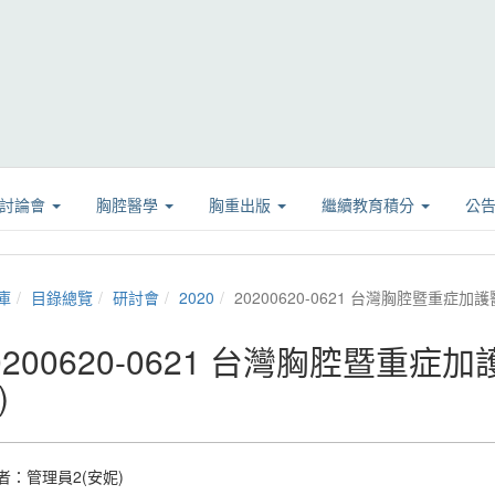
學討論會
胸腔醫學
胸重出版
繼續教育積分
公
庫
目錄總覽
研討會
2020
20200620-0621 台灣胸腔暨重症
0200620-0621 台灣胸腔暨重
)
者：
管理員2(安妮)