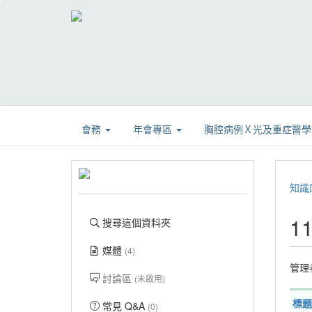
會務
年會專區
胸腔病例Ｘ光及重症醫
知識
1
搜尋這個資料夾
媒體
(4)
管理
討論區
(未啟用)
標題
常見 Q&A
(0)