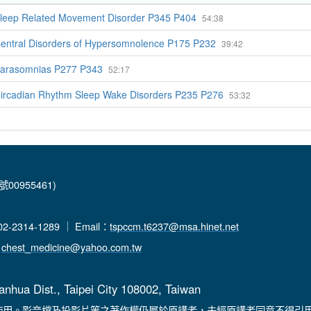
leep Related Movement Disorder P345 P404
54:38
entral Disorders of Hypersomnolence P175 P232
39:42
arasomnias P277 P343
52:17
ircadian Rhythm Sleep Wake Disorders P235 P276
53:32
00955461)
-2314-1289 ｜ Email：
tspccm.t6237@msa.hinet.net
：
chest_medicine@yahoo.com.tw
anhua Dist., Taipei City 108002, Taiwan
使用。影音檔及投影片等之著作權仍屬於原講者，未經原講者同意不得引