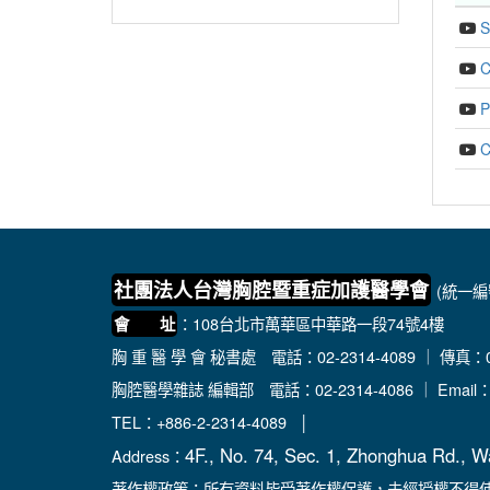
S
C
P
C
社團法人台灣胸腔暨重症加護醫學會
(統一編號
：108台北市萬華區中華路一段74號4樓
會 址
胸 重 醫 學 會 秘書處
電話：02-2314-4089 ｜ 傳真：02
胸腔醫學雜誌 編輯部
電話：02-2314-4086 ｜ Email
TEL：+886-2-2314-4089 │
4F., No. 74, Sec. 1, Zhonghua Rd., W
Address：
著作權政策：所有資料皆受著作權保護，未經授權不得