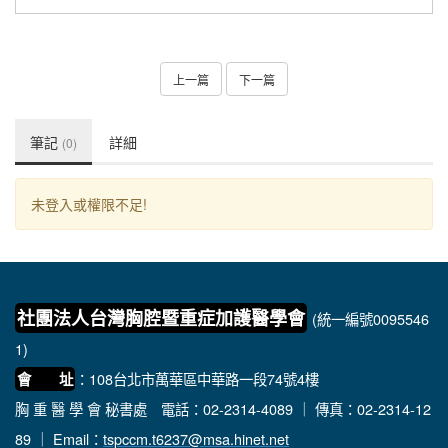
上一篇
下一篇
筆記
詳細
(0)
未登入或權限不足!
社團法人台灣胸腔暨重症加護醫學會
(統一編號0095546
1)
：108台北市萬華區中華路一段74號4樓
會 址
胸 重 醫 學 會 秘書處
電話：02-2314-4089 ｜ 傳真：02-2314-12
89 ｜ Email：
tspccm.t6237@msa.hinet.net