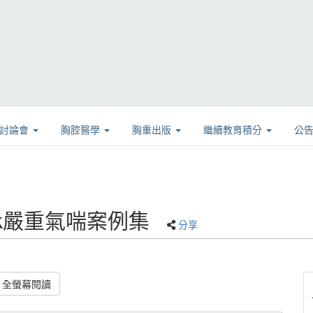
學討論會
胸腔醫學
胸重出版
繼續教育積分
公
ebook嚴重氣喘案例集
分享
全螢幕閱讀