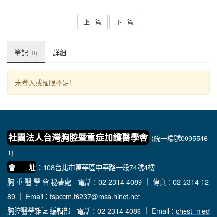
上一篇
下一篇
筆記
詳細
(0)
未登入或權限不足!
社團法人台灣胸腔暨重症加護醫學會
(統一編號0095546
1)
：108台北市萬華區中華路一段74號4樓
會 址
胸 重 醫 學 會 秘書處
電話：02-2314-4089 ｜ 傳真：02-2314-12
89 ｜ Email：
tspccm.t6237@msa.hinet.net
胸腔醫學雜誌 編輯部
電話：02-2314-4086 ｜ Email：
chest_med