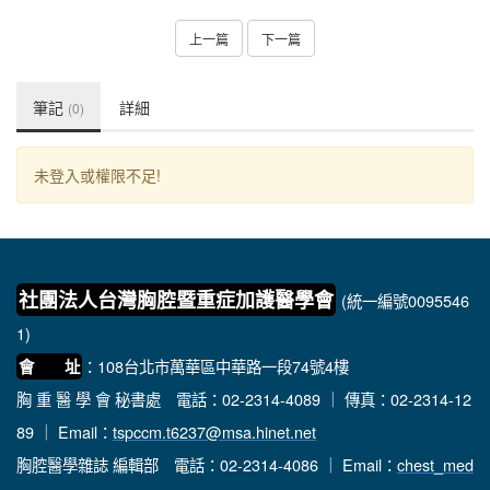
上一篇
下一篇
筆記
詳細
(0)
未登入或權限不足!
社團法人台灣胸腔暨重症加護醫學會
(統一編號0095546
1)
：108台北市萬華區中華路一段74號4樓
會 址
胸 重 醫 學 會 秘書處
電話：02-2314-4089 ｜ 傳真：02-2314-12
89 ｜ Email：
tspccm.t6237@msa.hinet.net
胸腔醫學雜誌 編輯部
電話：02-2314-4086 ｜ Email：
chest_med