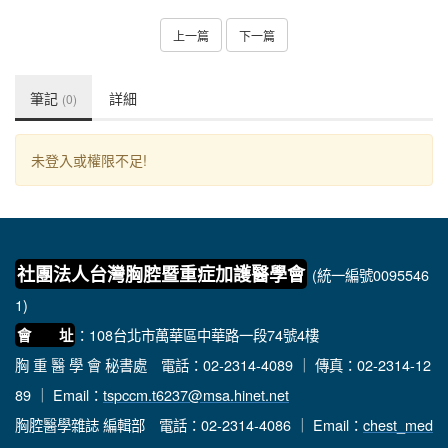
上一篇
下一篇
筆記
詳細
(0)
未登入或權限不足!
社團法人台灣胸腔暨重症加護醫學會
(統一編號0095546
1)
：108台北市萬華區中華路一段74號4樓
會 址
胸 重 醫 學 會 秘書處
電話：02-2314-4089 ｜ 傳真：02-2314-12
89 ｜ Email：
tspccm.t6237@msa.hinet.net
胸腔醫學雜誌 編輯部
電話：02-2314-4086 ｜ Email：
chest_med