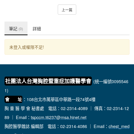
上一篇
筆記
詳細
(0)
未登入或權限不足!
社團法人台灣胸腔暨重症加護醫學會
(統一編號0095546
1)
：108台北市萬華區中華路一段74號4樓
會 址
胸 重 醫 學 會 秘書處
電話：02-2314-4089 ｜ 傳真：02-2314-12
89 ｜ Email：
tspccm.t6237@msa.hinet.net
胸腔醫學雜誌 編輯部
電話：02-2314-4086 ｜ Email：
chest_med