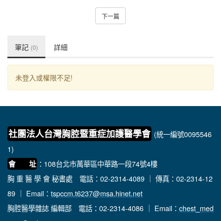
下一篇
筆記
詳細
(0)
未登入或權限不足!
社團法人台灣胸腔暨重症加護醫學會
(統一編號0095546
1)
：108台北市萬華區中華路一段74號4樓
會 址
胸 重 醫 學 會 秘書處
電話：02-2314-4089 ｜ 傳真：02-2314-12
89 ｜ Email：
tspccm.t6237@msa.hinet.net
胸腔醫學雜誌 編輯部
電話：02-2314-4086 ｜ Email：
chest_med