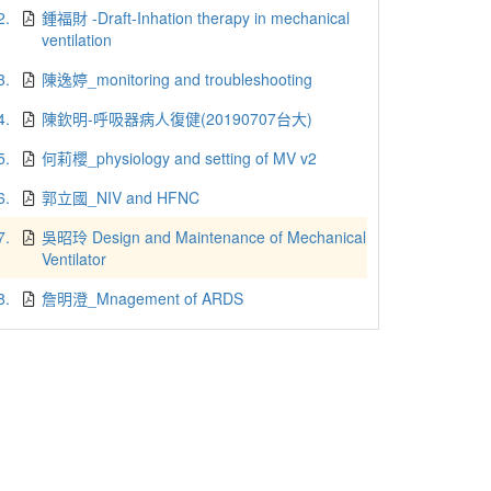
2.
鍾福財 -Draft-Inhation therapy in mechanical
ventilation
3.
陳逸婷_monitoring and troubleshooting
4.
陳欽明-呼吸器病人復健(20190707台大)
5.
何莉櫻_physiology and setting of MV v2
6.
郭立國_NIV and HFNC
7.
吳昭玲 Design and Maintenance of Mechanical
Ventilator
8.
詹明澄_Mnagement of ARDS