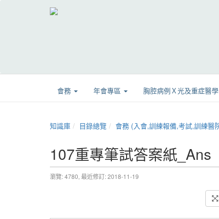
會務
年會專區
胸腔病例Ｘ光及重症醫
知識庫
目錄總覽
會務 (入會,訓練報備,考試,訓練醫院,章程,證書展延
107重專筆試答案紙_Ans
瀏覽: 4780,
最近修訂: 2018-11-19