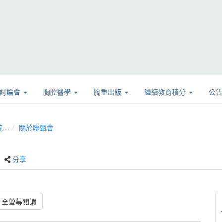
學討論會
胸腔醫學
胸重出版
繼續教育積分
公
)
關於聯甄會
分享
全螢幕閱讀