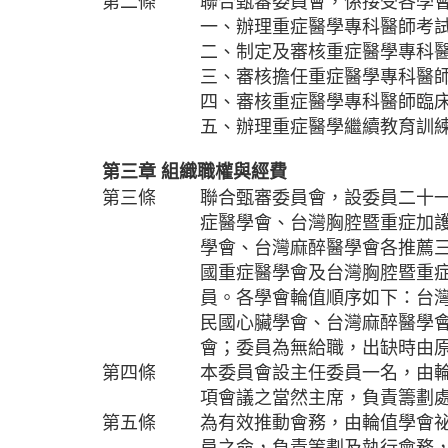
第二條
聯合甄審委員會，係接受各學
一、辦理重症醫學專科醫師考
二、制定及審核重症醫學專科
三、審核擔任重症醫學專科醫
四、審核重症醫學專科醫師臨
五、辦理重症醫學繼續教育訓
第三章
組織職權與經費
第三條
聯合甄審委員會，設委員二十
症醫學會、台灣胸腔暨重症加
學會、台灣麻醉醫學會各推薦
國重症醫學會及台灣胸腔暨重
員。各學會輪值順序如下：台
民國心臟學會、台灣麻醉醫學
會；委員為無給職，出缺時由
第四條
本委員會設主任委員一名，由
項會議之當然主席，負責籌劃
第五條
為有效推動會務，由輪值學會
員之命，負責策劃及執行會務