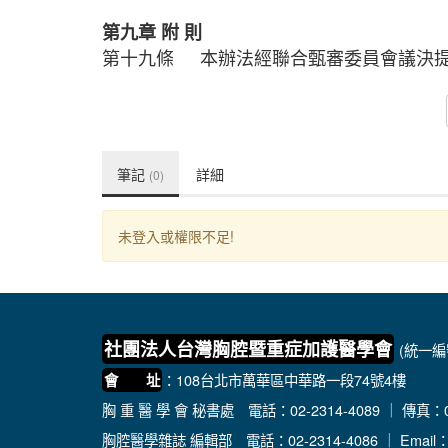
第九章
附
則
第十九條
本辦法經聯合甄審委員會議決
筆記
詳細
(0)
未登入或權限不足!
社團法人台灣胸腔暨重症加護醫學會
(統一編號
：108台北市萬華區中華路一段74號4樓
會 址
胸 重 醫 學 會 秘書處
電話：02-2314-4089 ｜ 傳真：02
胸腔醫學雜誌 編輯部
電話：02-2314-4086 ｜ Email