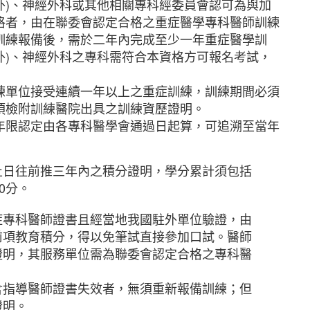
(外)、神經外科或其他相關專科經委員會認可為與加
格者，由在聯委會認定合格之重症醫學專科醫師訓練
訓練報備後，需於二年內完成至少一年重症醫學訓
(外)、神經外科之專科需符合本資格方可報名考試，
練單位接受連續一年以上之重症訓練，訓練期間必須
須檢附訓練醫院出具之訓練資歷證明。
年限認定由各專科醫學會通過日起算，可追溯至當年
。
止日往前推三年內之積分證明，學分累計須包括
0分。
症專科醫師證書且經當地我國駐外單位驗證，由
項教育積分，得以免筆試直接參加口試。醫師
明，其服務單位需為聯委會認定合格之專科醫
含指導醫師證書失效者，無須重新報備訓練；但
明。