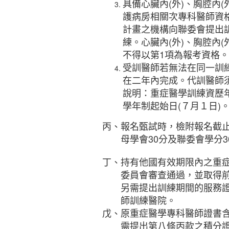
具備心臟內(外)、胸腔內
護病房相關次專科醫師資
計畫之機構向聯委會提出
練。心臟內(外)、胸腔內
不得以第1項為報考資格。
受訓醫師若無法在同一訓
在二年內完成。代訓醫師
說明：重症醫學訓練資歷
學年制起始日(７月１日)
丙、報名甄試時，檢附報名截
母學會30分及聯委會學分3
丁、持有他國有效期限內之重
委員會審查通過，並取得前
另需提出訓練期間的服務證
師訓練醫院。
戊、原重症醫學專科醫師證書
需提出第八條丙款之積分證