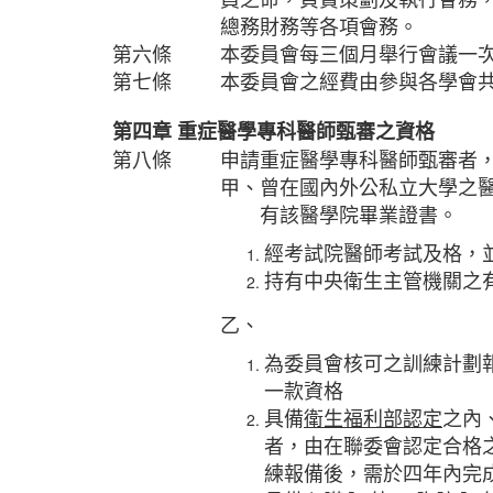
總務財務等各項會務。
第六條
本委員會每三個月舉行會議一
第七條
本委員會之經費由參與各學會
第四章
重症醫學專科醫師甄審之資格
第八條
申請重症醫學專科醫師甄審者
甲、曾在國內外公私立大學之
有該醫學院畢業證書。
經考試院醫師考試及格，
持有中央衛生主管機關之
乙、
為委員會核可之訓練計劃
一款資格
具備
衛生福利部認定
之內
者，由在聯委會認定合格
練報備後，需於四年內完