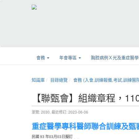
會務
年會專區
胸腔病例Ｘ光及重症醫
知識庫
目錄總覽
會務 (入會,訓練報備,考試,訓練醫院,章程,證書展延
【聯甄會】組織章程，110.
瀏覽: 2030,
最近修訂: 2023-06-06
重症醫學專科醫師聯合訓練及甄
民國 93 年03月03日擬訂