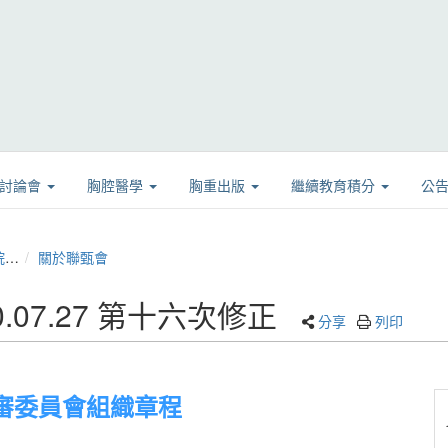
學討論會
胸腔醫學
胸重出版
繼續教育積分
公
)
關於聯甄會
07.27 第十六次修正
分享
列印
審委員會組織章程