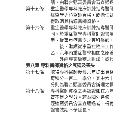
請，由聯合甄審委員會審查通
第十五條
重症醫學專科臨床訓練指導醫
症醫學專科醫師資格，或擔任
得取消其指導醫師資格。
第十六條
重症醫學專科臨床訓練指導醫
同。於重症醫學專科醫師證書
甲、從事重症醫學之專科醫師
後，繼續從事重症臨床工作
乙、六年內重症醫學相關之原
外經專家編審之雜誌；或具部
第八章
專科醫師資格之展延及喪失
第十七條
取得專科醫師後每六年提出資
育積分一百二十學分，其中六
分則為聯合甄審委員會辦理之
第十八條
專科醫師資格之再認證如在六
齊不足之學分。若為國外進修
經連甄委員會審查通過者，得再
證書效期不予延長。