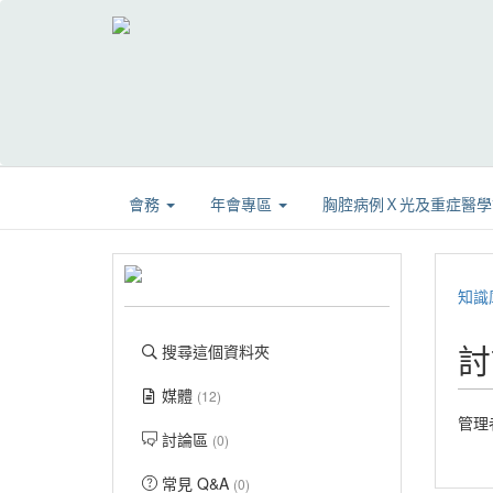
會務
年會專區
胸腔病例Ｘ光及重症醫
知識
討
搜尋這個資料夾
媒體
(12)
管理
討論區
(0)
常見 Q&A
(0)