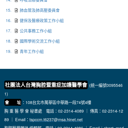
15.
肺血管及肺高壓委員會
16.
健保及醫療政策工作小組
17.
公共事務工作小組
18.
國際學術交流工作小組
19.
青年工作小組
社團法人台灣胸腔暨重症加護醫學會
(統一編號0095546
1)
：108台北市萬華區中華路一段74號4樓
會 址
胸 重 醫 學 會 秘書處
電話：02-2314-4089 ｜ 傳真：02-2314-12
89 ｜ Email：
tspccm.t6237@msa.hinet.net
胸腔醫學雜誌 編輯部
電話：02-2314-4086 ｜ Email：
chest_med