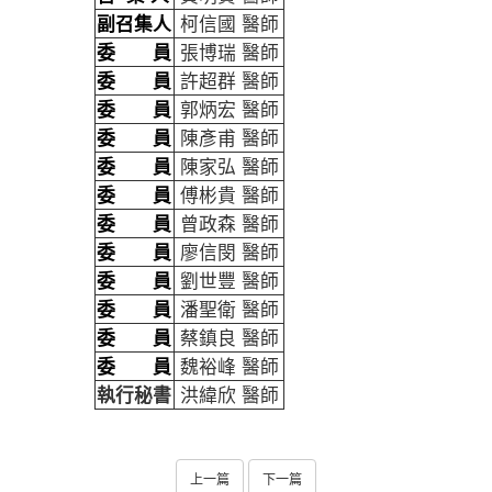
副召集人
柯信國 醫師
委 員
張博瑞 醫師
委 員
許超群 醫師
委 員
郭炳宏 醫師
委 員
陳彥甫 醫師
委 員
陳家弘 醫師
委 員
傅彬貴 醫師
委 員
曾政森 醫師
委 員
廖信閔 醫師
委 員
劉世豐 醫師
委 員
潘聖衛 醫師
委 員
蔡鎮良 醫師
委 員
魏裕峰 醫師
執行秘書
洪緯欣 醫師
上一篇
下一篇