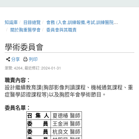
知識庫
目錄總覽
會務 (入會,訓練報備,考試,訓練醫院,章程,證書展延)
關於胸重醫學會
委員會與其職責
學術委員會
分享
列印
瀏覽: 4264,
最近修訂: 2024-01-31
職責內容：
設計繼續教育課(胸部影像判讀課程、機械通氣課程、重
症醫學認證課程等)以及胸腔年會學術節目。
委員名單：
召 集 人
夏德椿 醫師
委 員
王金洲 醫師
委 員
杭良文 醫師