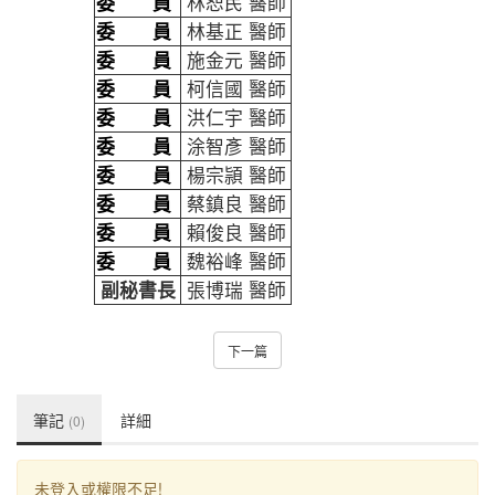
委 員
林恕民 醫師
委 員
林基正 醫師
委 員
施金元 醫師
委 員
柯信國 醫師
委 員
洪仁宇 醫師
委 員
涂智彥 醫師
委 員
楊宗頴 醫師
委 員
蔡鎮良 醫師
委 員
賴俊良 醫師
委 員
魏裕峰 醫師
副秘書長
張博瑞
醫師
下一篇
筆記
詳細
(0)
未登入或權限不足!