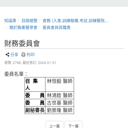
知識庫
目錄總覽
會務 (入會,訓練報備,考試,訓練醫院,章程,證書展延)
關於胸重醫學會
委員會與其職責
財務委員會
分享
列印
瀏覽: 2768,
最近修訂: 2024-01-31
委員名單：
召 集
林恒毅 醫師
人
委 員
林鴻銓 醫師
委 員
古世基 醫師
副秘書長
劉景隆 醫師
上一篇
下一篇