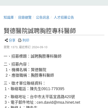
知識庫
目錄總覽
公告訊息
人才招募公告
賢德醫院誠聘胸腔專科醫師
分享
列印
瀏覽: 1373,
最近修訂: 2024-09-10
一、招募標題：誠聘
胸腔專科
醫師
二、招募內容：
1
、機構名稱：賢德醫院
2
、應徵職稱：
胸腔專科
醫師
三、徵才單位聯絡資料：
1
、聯絡電話：陳先生
0911-779395
2
、聯絡地址：台中市太平區宜昌路
420
號
3
、電子郵件地址
: cen.david@msa.hinet.net
4
、聯絡人：陳先生