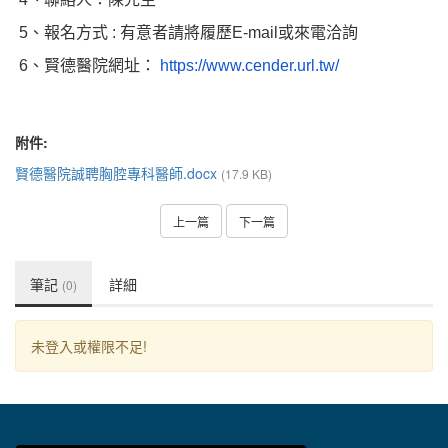
5
、報名方式
:
有意者請將履歷
E-mail
或來電洽詢
6
、賢德醫院網址：
https://www.cender.url.tw/
附件:
賢德醫院誠聘胸腔專科醫師.docx
(17.9 KB)
上一篇
下一篇
筆記
詳細
(0)
未登入或權限不足!