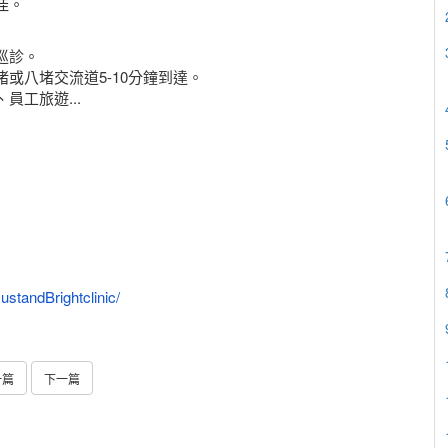
佳。
巡診。
或八堵交流道5-10分鐘到達。
工旅遊...
standBrightclinic/
一篇
下一篇