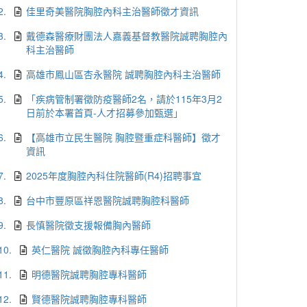
2.
佳里奇美醫院胸腔內科主治醫師徵才資訊
3.
戴德森醫療財團法人嘉義基督教醫院誠聘胸腔內
科主治醫師
4.
高雄市鳳山區杏永醫院 誠聘胸腔內科主治醫師
5.
「疾病管制署徵防疫醫師2名，請於115年3月2
日前於本署首頁-人才招募參加甄選」
6.
【高雄市立民生醫院 胸腔暨重症科醫師】徵才
資訊
7.
2025年度胸腔內科住院醫師(R4)招聘事宜
8.
台中市豐原區祥恩醫院誠聘胸腔科醫師
9.
長慎醫院徵支援報備胸內醫師
10.
英仁醫院 誠徵胸腔內科專任醫師
11.
明德醫院誠聘胸腔專科醫師
12.
賢德醫院誠聘胸腔專科醫師