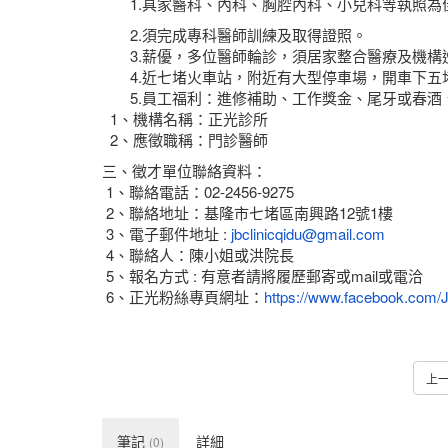
1.具家醫科、內科、胸腔內科、小兒科等執照為
2.須完成專科醫師訓練及取得證照。
3.薪優，多位醫師輪診，須居家整合醫療及機構
4.近七堵火車站，附近有大型停車場，開車下五堵
5.員工福利：進修補助、工作獎金、尾牙或春酒、員
1、機構名稱：正光診所
2、應徵職稱：門診醫師
三、徵才單位聯絡資料：
1、聯絡電話：02-2456-9275
2、聯絡地址：基隆市七堵區南興路12號1樓
3、電子郵件地址 :
jbclinicqidu@gmail.com
4、聯絡人：陳小姐或洪院長
5、報名方式 : 有意者請將履歷郵寄或mail或電洽
6、正光粉絲專頁網址：
https://www.facebook.com/Ju
上
筆記
詳細
(0)