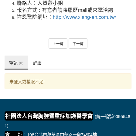
聯絡人：人資蕭小姐
報名方式 : 有意者請將履歷mail或來電洽詢
祥恩醫院網址：
http://www.xiang-en.com.tw/
上一篇
下一篇
筆記
詳細
(0)
未登入或權限不足!
社團法人台灣胸腔暨重症加護醫學會
(統一編號0095546
1)
：108台北市萬華區中華路一段74號4樓
會 址