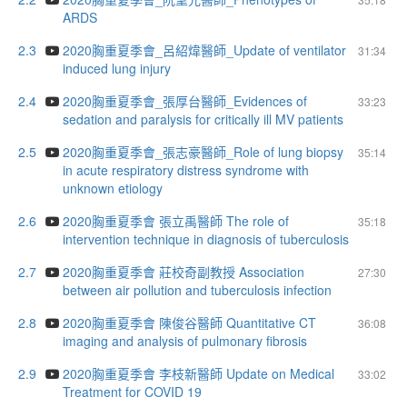
ARDS
2.3
2020胸重夏季會_呂紹煒醫師_Update of ventilator
31:34
induced lung injury
2.4
2020胸重夏季會_張厚台醫師_Evidences of
33:23
sedation and paralysis for critically ill MV patients
2.5
2020胸重夏季會_張志豪醫師_Role of lung biopsy
35:14
in acute respiratory distress syndrome with
unknown etiology
2.6
2020胸重夏季會 張立禹醫師 The role of
35:18
intervention technique in diagnosis of tuberculosis
2.7
2020胸重夏季會 莊校奇副教授 Association
27:30
between air pollution and tuberculosis infection
2.8
2020胸重夏季會 陳俊谷醫師 Quantitative CT
36:08
imaging and analysis of pulmonary fibrosis
2.9
2020胸重夏季會 李枝新醫師 Update on Medical
33:02
Treatment for COVID 19