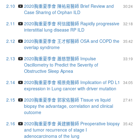
2.10
2020胸重夏季會 陳祐易醫師 Brief Review and
30:24
Case Sharing of Orphan ILD
2.11
2020胸重夏季會 柯信國醫師 Rapidly progressive
32:18
interstitial lung disease RP ILD
2.12
2020胸重夏季會 王才郁醫師 OSA and COPD the
35:42
overlap syndrome
2.13
2020胸重夏季會 蕭慈慧醫師 Impulse
33:19
Oscillometry to Predict the Severity of
Obstructive Sleep Apnea
2.14
2020胸重夏季會 楊景堯醫師 Implication of PD L1
34:05
expression in Lung cancer with driver mutation
2.15
2020胸重夏季會 郭家佑醫師 Tissue vs liquid
27:41
biopsy the advantage, correlation and clinical
outcome
2.16
2020胸重夏季會 黃建勝醫師 Preoperative biopsy
35:42
and tumor recurrence of stage I
adenocarcinoma of the lung