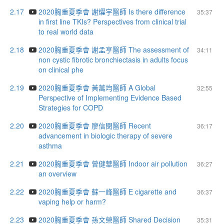
2.17
2020胸重夏季會 謝燿宇醫師 Is there difference
35:37
in first line TKIs? Perspectives from clinical trial
to real world data
2.18
2020胸重夏季會 謝孟亨醫師 The assessment of
34:11
non cystic fibrotic bronchiectasis in adults focus
on clinical phe
2.19
2020胸重夏季會 黃萬均醫師 A Global
32:55
Perspective of Implementing Evidence Based
Strategies for COPD
2.20
2020胸重夏季會 廖信閔醫師 Recent
36:17
advancement in biologic therapy of severe
asthma
2.21
2020胸重夏季會 曾健華醫師 Indoor air pollution
36:27
an overview
2.22
2020胸重夏季會 蘇一峰醫師 E cigarette and
36:37
vaping help or harm?
2.23
2020胸重夏季會 孫文榮醫師 Shared Decision
35:31