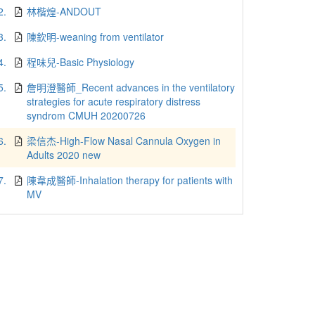
2.
林楷煌-ANDOUT
3.
陳欽明-weaning from ventilator
4.
程味兒-Basic Physiology
5.
詹明澄醫師_Recent advances in the ventilatory
strategies for acute respiratory distress
syndrom CMUH 20200726
6.
梁信杰-High-Flow Nasal Cannula Oxygen in
Adults 2020 new
7.
陳韋成醫師-Inhalation therapy for patients with
MV