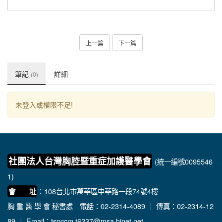
上一篇
下一篇
筆記
詳細
(0)
未登入或權限不足!
社團法人台灣胸腔暨重症加護醫學會
(統一編號0095546
1)
：108台北市萬華區中華路一段74號4樓
會 址
胸 重 醫 學 會 秘書處
電話：02-2314-4089 ｜ 傳真：02-2314-12
89 ｜ Email：
tspccm.t6237@msa.hinet.net