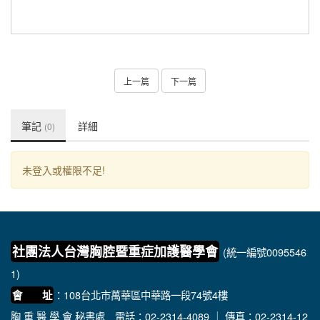
上一篇
下一篇
筆記
詳細
(0)
未登入或權限不足!
社團法人台灣胸腔暨重症加護醫學會
(統一編號0095546
1)
：108台北市萬華區中華路一段74號4樓
會 址
胸 重 醫 學 會 秘書處
電話：02-2314-4089 ｜ 傳真：02-2314-12