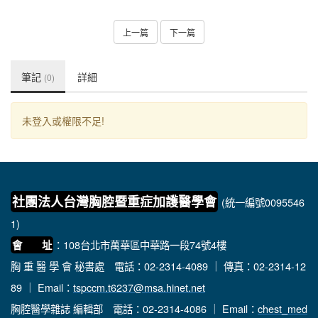
上一篇
下一篇
筆記
詳細
(0)
未登入或權限不足!
社團法人台灣胸腔暨重症加護醫學會
(統一編號0095546
1)
：108台北市萬華區中華路一段74號4樓
會 址
胸 重 醫 學 會 秘書處
電話：02-2314-4089 ｜ 傳真：02-2314-12
89 ｜ Email：
tspccm.t6237@msa.hinet.net
胸腔醫學雜誌 編輯部
電話：02-2314-4086 ｜ Email：
chest_med