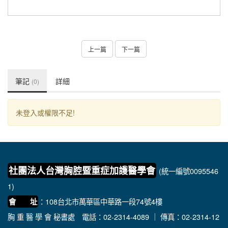
上一篇
下一篇
筆記
詳細
(0)
未登入或權限不足!
社團法人台灣胸腔暨重症加護醫學會
(統一編號0095546
1)
：108台北市萬華區中華路一段74號4樓
會 址
胸 重 醫 學 會 秘書處
電話：02-2314-4089 ｜ 傳真：02-2314-12