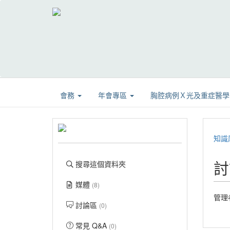
會務
年會專區
胸腔病例Ｘ光及重症醫
知識
討
搜尋這個資料夾
媒體
(8)
管理
討論區
(0)
常見 Q&A
(0)