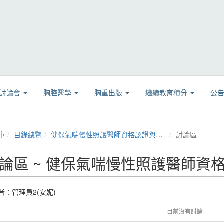
學討論會
胸腔醫學
胸重出版
繼續教育積分
公
庫
目錄總覽
健保氣喘慢性照護醫師資格認證與再進修演講課程
討論區
論區 ~ 健保氣喘慢性照護醫師資
者：
管理員2(安妮)
目前沒有討論