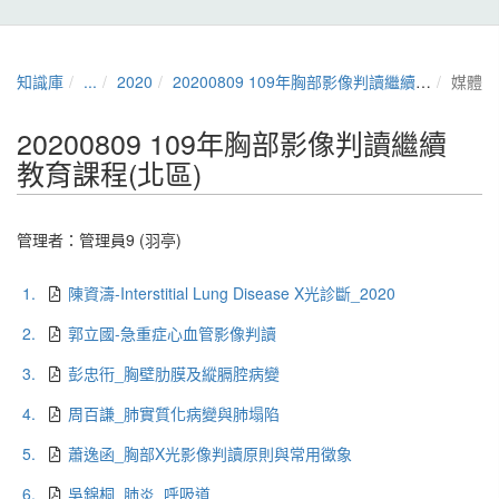
知識庫
...
2020
20200809 109年胸部影像判讀繼續教育課程(北區)
媒體
20200809 109年胸部影像判讀繼續
教育課程(北區)
管理者：
管理員9 (羽亭)
1.
陳資濤-Interstitial Lung Disease X光診斷_2020
2.
郭立國-急重症心血管影像判讀
3.
彭忠衎_胸壁肋膜及縱膈腔病變
4.
周百謙_肺實質化病變與肺塌陷
5.
蕭逸函_胸部X光影像判讀原則與常用徵象
6.
吳錦桐_肺炎_呼吸道