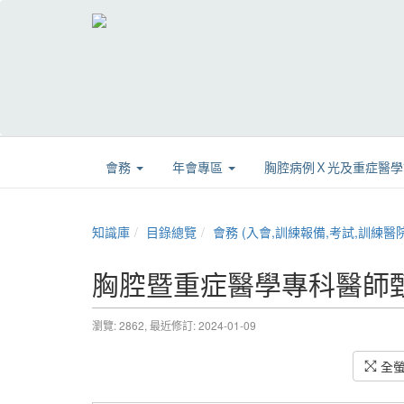
會務
年會專區
胸腔病例Ｘ光及重症醫
知識庫
目錄總覽
會務 (入會,訓練報備,考試,訓練醫院,章程,證書展延
胸腔暨重症醫學專科醫師甄審章程
瀏覽: 2862,
最近修訂: 2024-01-09
全