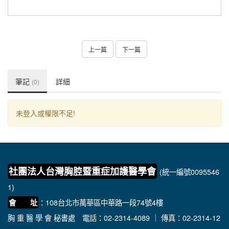
上一篇
下一篇
筆記
詳細
(0)
未登入或權限不足!
社團法人台灣胸腔暨重症加護醫學會
(統一編號0095546
1)
：108台北市萬華區中華路一段74號4樓
會 址
胸 重 醫 學 會 秘書處
電話：02-2314-4089 ｜ 傳真：02-2314-12