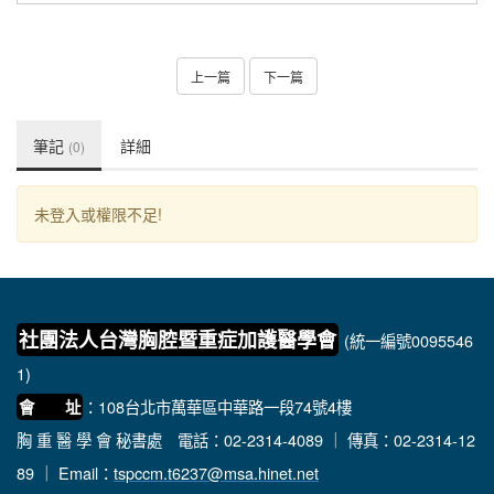
上一篇
下一篇
筆記
詳細
(0)
未登入或權限不足!
社團法人台灣胸腔暨重症加護醫學會
(統一編號0095546
1)
：108台北市萬華區中華路一段74號4樓
會 址
胸 重 醫 學 會 秘書處
電話：02-2314-4089 ｜ 傳真：02-2314-12
89 ｜ Email：
tspccm.t6237@msa.hinet.net