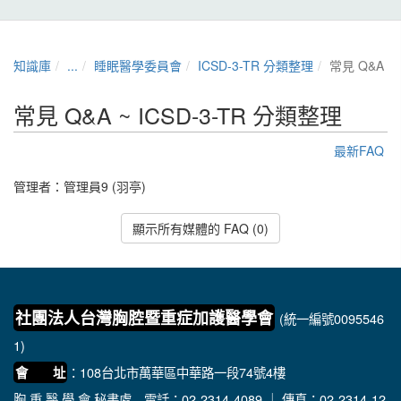
知識庫
...
睡眠醫學委員會
ICSD-3-TR 分類整理
常見 Q&A
常見 Q&A ~ ICSD-3-TR 分類整理
最新FAQ
管理者：
管理員9 (羽亭)
顯示所有媒體的 FAQ (0)
社團法人台灣胸腔暨重症加護醫學會
(統一編號0095546
1)
：108台北市萬華區中華路一段74號4樓
會 址
胸 重 醫 學 會 秘書處
電話：02-2314-4089 ｜ 傳真：02-2314-12