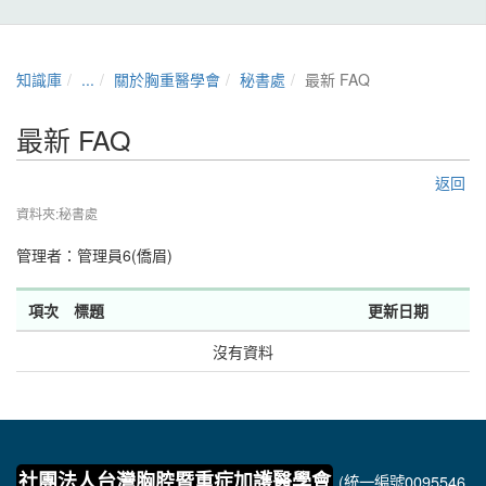
知識庫
...
關於胸重醫學會
秘書處
最新 FAQ
最新 FAQ
返回
資料夾:秘書處
管理者：
管理員6(僑眉)
項次
標題
更新日期
沒有資料
社團法人台灣胸腔暨重症加護醫學會
(統一編號0095546